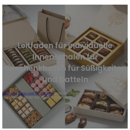
Leitfaden für individuelle
Innenschalen für
Geschenkboxen für Süßigkeiten
und Datteln
Startseite
/
Blogs und Nachrichten
/
Leitfaden für individuelle Innenschalen für
Geschenkboxen für Süßigkeiten und Datteln