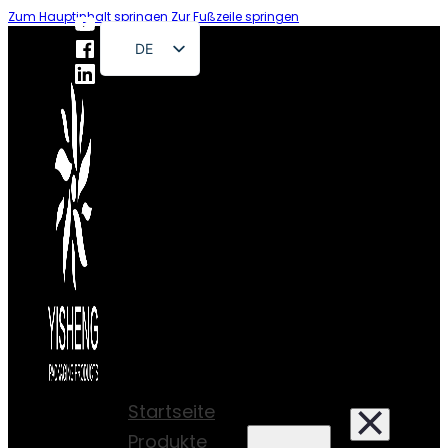
Zum Hauptinhalt springen
Zur Fußzeile springen
DE
EN
FR
RU
ES
PT
AR
JA
Startseite
Produkte