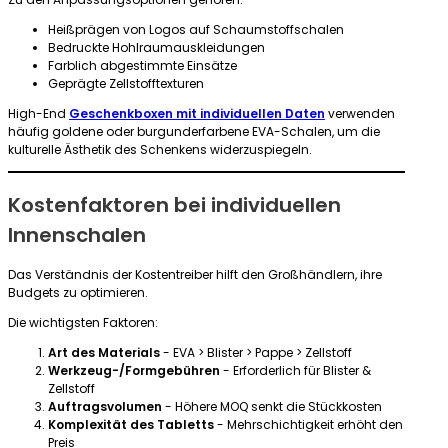
Heißprägen von Logos auf Schaumstoffschalen
Bedruckte Hohlraumauskleidungen
Farblich abgestimmte Einsätze
Geprägte Zellstofftexturen
High-End
Geschenkboxen mit individuellen Daten
verwenden
häufig goldene oder burgunderfarbene EVA-Schalen, um die
kulturelle Ästhetik des Schenkens widerzuspiegeln.
Kostenfaktoren bei individuellen
Innenschalen
Das Verständnis der Kostentreiber hilft den Großhändlern, ihre
Budgets zu optimieren.
Die wichtigsten Faktoren:
Art des Materials
- EVA > Blister > Pappe > Zellstoff
Werkzeug-/Formgebühren
- Erforderlich für Blister &
Zellstoff
Auftragsvolumen
- Höhere MOQ senkt die Stückkosten
Komplexität des Tabletts
- Mehrschichtigkeit erhöht den
Preis