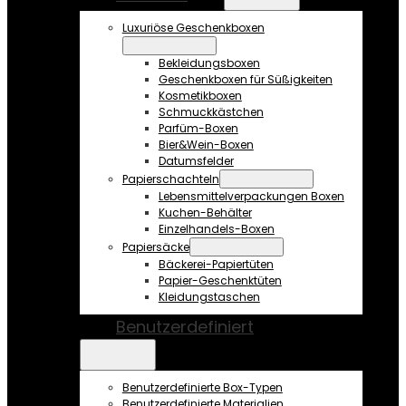
Luxuriöse Geschenkboxen
Bekleidungsboxen
Geschenkboxen für Süßigkeiten
Kosmetikboxen
Schmuckkästchen
Parfüm-Boxen
Bier&Wein-Boxen
Datumsfelder
Papierschachteln
Lebensmittelverpackungen Boxen
Kuchen-Behälter
Einzelhandels-Boxen
Papiersäcke
Bäckerei-Papiertüten
Papier-Geschenktüten
Kleidungstaschen
Benutzerdefiniert
Benutzerdefinierte Box-Typen
Benutzerdefinierte Materialien