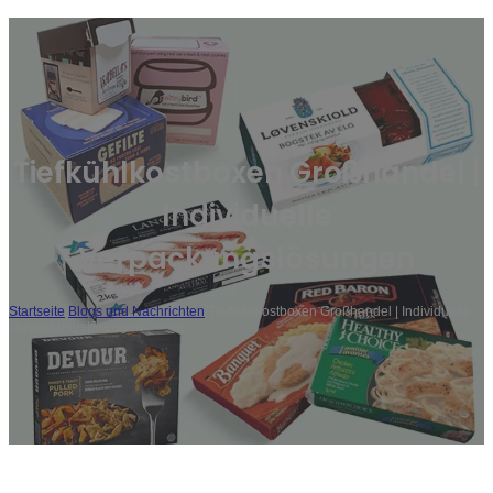
Tiefkühlkostboxen Großhandel |
Individuelle
Verpackungslösungen
Startseite
/
Blogs und Nachrichten
/
Tiefkühlkostboxen Großhandel | Individuelle
Verpackungslösungen