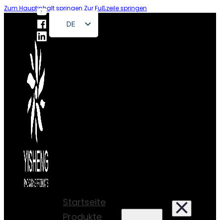
Zum Hauptinhalt springen
Zur Fußzeile springen
DE
EN
FR
RU
ES
PT
AR
JA
Startseite
Produkte