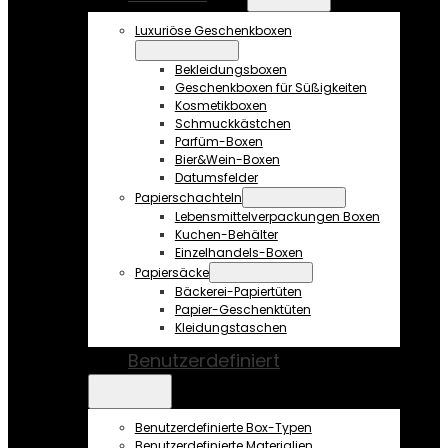
Luxuriöse Geschenkboxen
Bekleidungsboxen
Geschenkboxen für Süßigkeiten
Kosmetikboxen
Schmuckkästchen
Parfüm-Boxen
Bier&Wein-Boxen
Datumsfelder
Papierschachteln
Lebensmittelverpackungen Boxen
Kuchen-Behälter
Einzelhandels-Boxen
Papiersäcke
Bäckerei-Papiertüten
Papier-Geschenktüten
Kleidungstaschen
Benutzerdefiniert
Benutzerdefinierte Box-Typen
Benutzerdefinierte Materialien