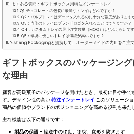
よくある質問：ギフトボックス用特注インナートレイ
Q1: チョコレートの包装に最適なトレイはどれですか？
Q2：パルプトレイはデーツを入れるのに十分な強度があります
Q3：内側のトレイにブランドロゴを入れることはできますか？
Q4：カスタムトレイの最小注文数量（MOQ）はどれくらいで
Q5：環境に優しいトレイは値段が高いですか？
Yisheng Packagingと提携して、オーダーメイドの内皿をご
ギフトボックスのパッケージング
な理由
顧客が高級菓子のパッケージを開けたとき、最初に目や手で
す。デザイン性の高い
特注インナートレイ
このソリューショ
商品の価値やブランドのポジショニングを高める役割も果たし
主な機能は以下の通りです：
製品の保護
– 輸送中の移動、衝突、変形を防ぎます