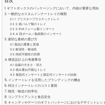
目次
ギフトボックスのパッケージングにおいて、内箱が重要な理由
一般的なカスタムインナートレイの種類
1. ブリスタープラスチックトレイ
2. 紙パルプ製のトレイ
3. EVAフォーム製インサート
4. 段ボール／板紙製のインサート
適切な素材の選び方
製品の重量と質感
耐湿性・耐油性
持続可能性の目標
構造設計上の考慮事項
虫歯の大きさ・深さ
積み重ね可能なトレイ
着脱式インサートと固定式インサートの比較
インナートレイを活用したブランディングの機会
特注インナートレイのコスト要因
物流・輸送の効率化
コンプライアンスと食品安全
キャンディやデーツのギフトパッケージにおけるデザイントレン