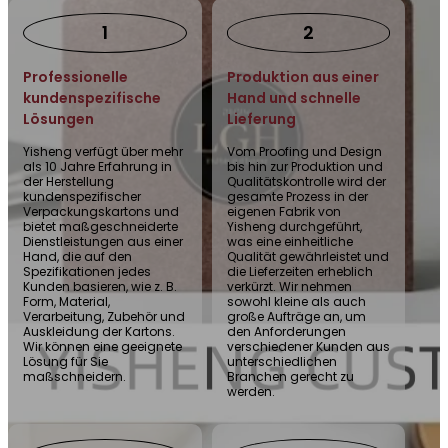
1
2
Professionelle
Produktion aus einer
kundenspezifische
Hand und schnelle
Lösungen
Lieferung
Yisheng verfügt über mehr
Vom Proofing und Design
als 10 Jahre Erfahrung in
bis hin zur Produktion und
der Herstellung
Qualitätskontrolle wird der
kundenspezifischer
gesamte Prozess in der
Verpackungskartons und
eigenen Fabrik von
bietet maßgeschneiderte
Yisheng durchgeführt,
Dienstleistungen aus einer
was eine einheitliche
Hand, die auf den
Qualität gewährleistet und
Spezifikationen jedes
die Lieferzeiten erheblich
Kunden basieren, wie z. B.
verkürzt. Wir nehmen
Form, Material,
sowohl kleine als auch
Verarbeitung, Zubehör und
große Aufträge an, um
Auskleidung der Kartons.
den Anforderungen
Wir können eine geeignete
verschiedener Kunden aus
Lösung für Sie
unterschiedlichen
maßschneidern.
Branchen gerecht zu
werden.