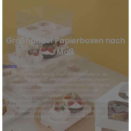
Großhandel Papierboxen nach
Maß
Startseite
/
Papierschachteln
Wir bieten Papierverpackungen im Großhandel an, die
zuverlässigen Schutz, eine einzigartige Ästhetik und eine
umweltfreundliche Lösung für Ihre Produkte bieten. Ob für
Backwaren, Lebensmittelverpackungen oder
Geschenkverpackungen – unser Sortiment an
Papierverpackungen erfüllt Ihre Anforderungen und verbindet
Ästhetik mit Funktionalität. Wir sind bestrebt, eine Vielzahl von
Papierverpackungslösungen anzubieten, um den
Verpackungsanforderungen verschiedener Branchen gerecht
zu werden.