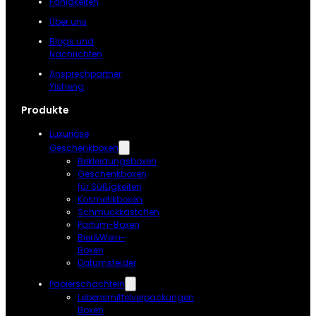
Fähigkeiten
Über uns
Blogs und
Nachrichten
Ansprechpartner
Yisheng
Produkte
Luxuriöse
Geschenkboxen
Bekleidungsboxen
Geschenkboxen
für Süßigkeiten
Kosmetikboxen
Schmuckkästchen
Parfüm-Boxen
Bier&Wein-
Boxen
Datumsfelder
Papierschachteln
Lebensmittelverpackungen
Boxen