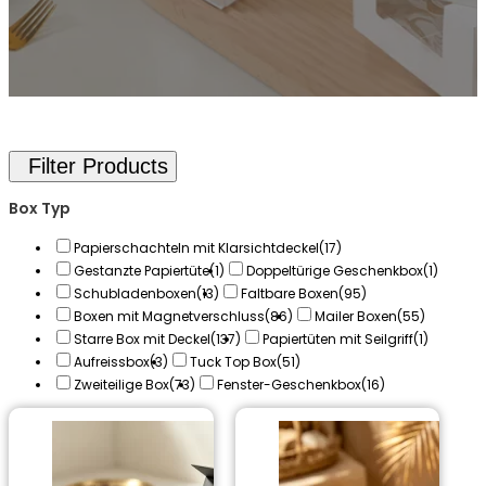
Box Typ
Papierschachteln mit Klarsichtdeckel
(17)
Gestanzte Papiertüte
(1)
Doppeltürige Geschenkbox
(1)
Schubladenboxen
(13)
Faltbare Boxen
(95)
Boxen mit Magnetverschluss
(86)
Mailer Boxen
(55)
Starre Box mit Deckel
(137)
Papiertüten mit Seilgriff
(1)
Aufreissbox
(3)
Tuck Top Box
(51)
Zweiteilige Box
(73)
Fenster-Geschenkbox
(16)