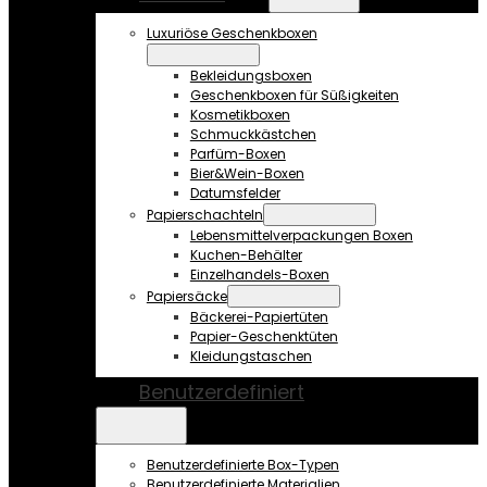
Luxuriöse Geschenkboxen
Bekleidungsboxen
Geschenkboxen für Süßigkeiten
Kosmetikboxen
Schmuckkästchen
Parfüm-Boxen
Bier&Wein-Boxen
Datumsfelder
Papierschachteln
Lebensmittelverpackungen Boxen
Kuchen-Behälter
Einzelhandels-Boxen
Papiersäcke
Bäckerei-Papiertüten
Papier-Geschenktüten
Kleidungstaschen
Benutzerdefiniert
Benutzerdefinierte Box-Typen
Benutzerdefinierte Materialien