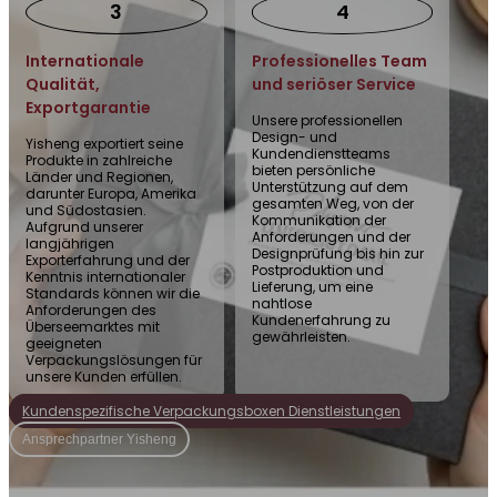
3
4
Internationale
Professionelles Team
Qualität,
und seriöser Service
Exportgarantie
Unsere professionellen
Design- und
Yisheng exportiert seine
Kundendienstteams
Produkte in zahlreiche
bieten persönliche
Länder und Regionen,
Unterstützung auf dem
darunter Europa, Amerika
gesamten Weg, von der
und Südostasien.
Kommunikation der
Aufgrund unserer
Anforderungen und der
langjährigen
Designprüfung bis hin zur
Exporterfahrung und der
Postproduktion und
Kenntnis internationaler
Lieferung, um eine
Standards können wir die
nahtlose
Anforderungen des
Kundenerfahrung zu
Überseemarktes mit
gewährleisten.
geeigneten
Verpackungslösungen für
unsere Kunden erfüllen.
Kundenspezifische Verpackungsboxen Dienstleistungen
Ansprechpartner Yisheng