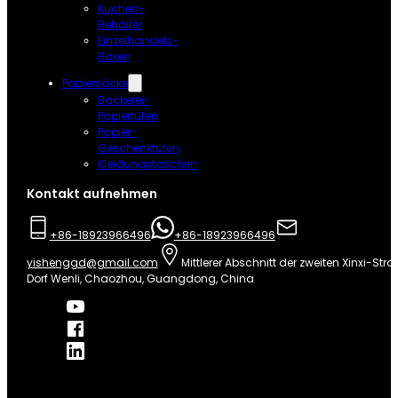
Kuchen-
Behälter
Einzelhandels-
Boxen
Papiersäcke
Bäckerei-
Papiertüten
Papier-
Geschenktüten
Kleidungstaschen
Kontakt aufnehmen
+86-18923966496
+86-18923966496
yishenggd@gmail.com
Mittlerer Abschnitt der zweiten Xinxi-Stra
Dorf Wenli, Chaozhou, Guangdong, China