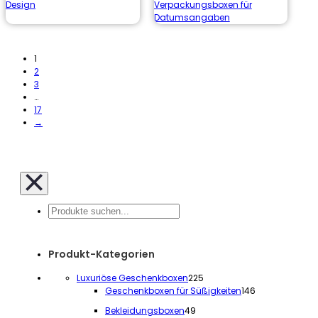
Design
Verpackungsboxen für
Datumsangaben
1
2
3
…
17
→
Suche
Produkt-Kategorien
225
Luxuriöse Geschenkboxen
225
Produkte
146
Geschenkboxen für Süßigkeiten
146
Produkte
49
Bekleidungsboxen
49