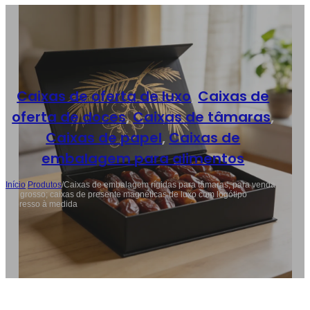
Caixas de oferta de luxo
,
Caixas de
oferta de doces
,
Caixas de tâmaras
,
Caixas de papel
,
Caixas de
embalagem para alimentos
Início
/
Produtos
/
Caixas de embalagem rígidas para tâmaras, para venda
por grosso; caixas de presente magnéticas de luxo com logótipo
impresso à medida