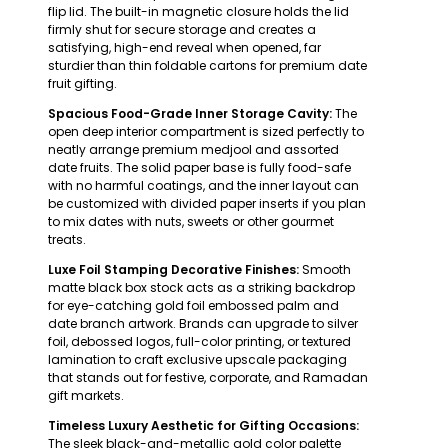
flip lid. The built-in magnetic closure holds the lid
firmly shut for secure storage and creates a
satisfying, high-end reveal when opened, far
sturdier than thin foldable cartons for premium date
fruit gifting.
Spacious Food-Grade Inner Storage Cavity:
The
open deep interior compartment is sized perfectly to
neatly arrange premium medjool and assorted
date fruits. The solid paper base is fully food-safe
with no harmful coatings, and the inner layout can
be customized with divided paper inserts if you plan
to mix dates with nuts, sweets or other gourmet
treats.
Luxe Foil Stamping Decorative Finishes:
Smooth
matte black box stock acts as a striking backdrop
for eye-catching gold foil embossed palm and
date branch artwork. Brands can upgrade to silver
foil, debossed logos, full-color printing, or textured
lamination to craft exclusive upscale packaging
that stands out for festive, corporate, and Ramadan
gift markets.
Timeless Luxury Aesthetic for Gifting Occasions:
The sleek black-and-metallic gold color palette