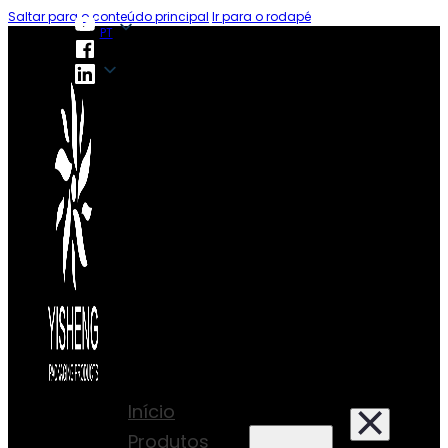
Saltar para o conteúdo principal
Ir para o rodapé
PT
PT
Início
Produtos