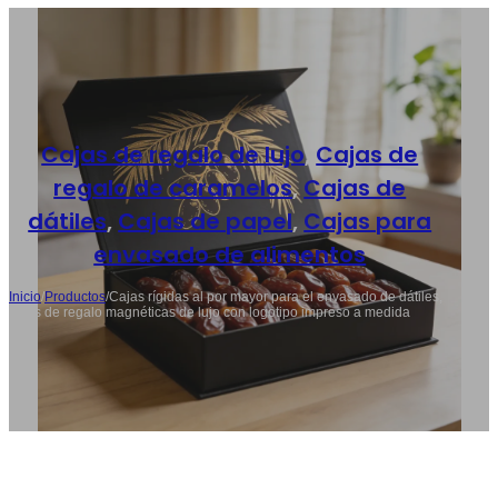
Cajas de regalo de lujo
,
Cajas de
regalo de caramelos
,
Cajas de
dátiles
,
Cajas de papel
,
Cajas para
envasado de alimentos
Inicio
/
Productos
/
Cajas rígidas al por mayor para el envasado de dátiles,
cajas de regalo magnéticas de lujo con logotipo impreso a medida