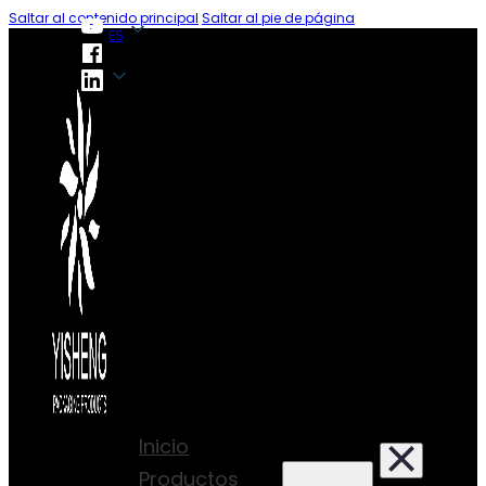
Saltar al contenido principal
Saltar al pie de página
ES
ES
Inicio
Productos