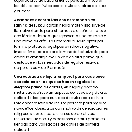
separadores de papel si tienes pensado mezclar
los dátiles con frutos secos, dulces u otras delicias
gourmet.
Acabados decorativos con estampado en
lámina de lujo:
El cartón negro mate y liso sirve de
llamativo fondo para el llamativo diseño en relieve
con lámina dorada que representa una palmera y
una rama de dátil. Las marcas pueden optar por
lámina plateada, logotipos en relieve negativo,
impresión a todo color o laminado texturizado para
crear un embalaje exclusivo y de alta gama que
destaque en los mercados de regalos festivos,
corporativos y del Ramadán.
Una estética de lujo atemporal para ocasiones
especiales en las que se hacen regalos:
La
elegante paleta de colores, en negro y dorado
metalizado, ofrece un aspecto sofisticado y de alta
calidad, ideal para surtidos de fruta seca de lujo.
Este aspecto refinado resulta perfecto para regalos
navideños, obsequios con motivo de celebraciones
religiosas, cestas para clientes corporativos,
recuerdos de boda y expositores de alta gama en
tiendas para variedades de dátiles de primera
calidad.