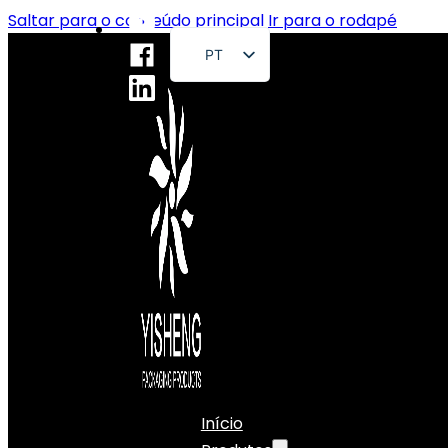
Saltar para o conteúdo principal
Ir para o rodapé
PT
EN
FR
DE
RU
ES
AR
JA
Início