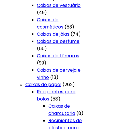
produtos
Caixas de vestuário
49
49
produtos
Caixas de
53
cosméticos
53
produtos
74
Caixas de jóias
74
produtos
Caixas de perfume
66
66
produtos
Caixas de tâmaras
99
99
produtos
Caixas de cerveja e
13
vinho
13
produtos
262
Caixas de papel
262
produtos
Recipientes para
58
bolos
58
produtos
Caixas de
8
charcutaria
8
produtos
Recipientes de
plástico para