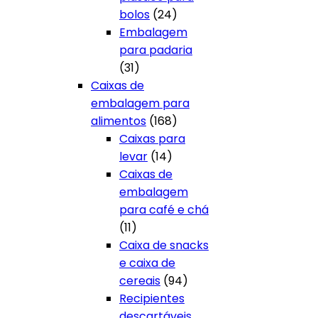
24
bolos
24
produtos
Embalagem
para padaria
31
31
produtos
Caixas de
embalagem para
168
alimentos
168
produtos
Caixas para
14
levar
14
produtos
Caixas de
embalagem
para café e chá
11
11
produtos
Caixa de snacks
e caixa de
94
cereais
94
produtos
Recipientes
descartáveis