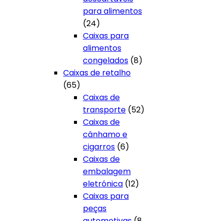
para alimentos
24
24
produtos
Caixas para
alimentos
8
congelados
8
produtos
Caixas de retalho
65
65
produtos
Caixas de
52
transporte
52
produtos
Caixas de
cânhamo e
6
cigarros
6
produtos
Caixas de
embalagem
12
eletrónica
12
produtos
Caixas para
peças
automotivas
8