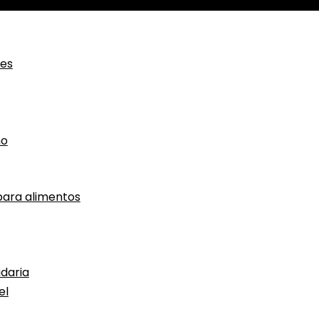
ces
ho
ara alimentos
daria
el