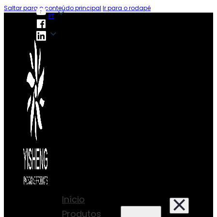
Saltar para o conteúdo principal
Ir para o rodapé
PT
PT
Início
Produtos