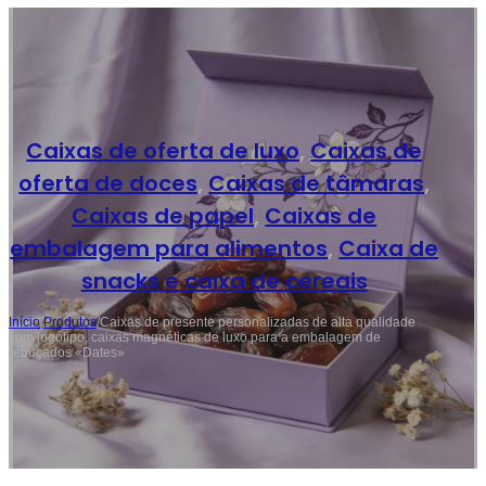
Caixas de oferta de luxo
,
Caixas de
oferta de doces
,
Caixas de tâmaras
,
Caixas de papel
,
Caixas de
embalagem para alimentos
,
Caixa de
snacks e caixa de cereais
Início
/
Produtos
/
Caixas de presente personalizadas de alta qualidade
com logótipo, caixas magnéticas de luxo para a embalagem de
rebuçados «Dates»