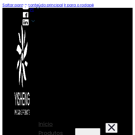
Saltar para o conteúdo principal
Ir para o rodapé
PT
PT
Início
Produtos