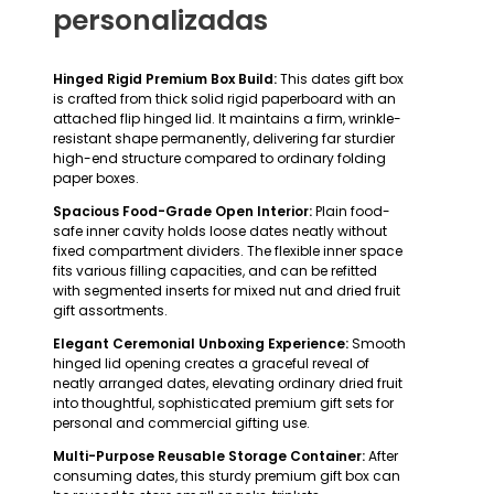
personalizadas
Hinged Rigid Premium Box Build:
This dates gift box
is crafted from thick solid rigid paperboard with an
attached flip hinged lid. It maintains a firm, wrinkle-
resistant shape permanently, delivering far sturdier
high-end structure compared to ordinary folding
paper boxes.
Spacious Food-Grade Open Interior:
Plain food-
safe inner cavity holds loose dates neatly without
fixed compartment dividers. The flexible inner space
fits various filling capacities, and can be refitted
with segmented inserts for mixed nut and dried fruit
gift assortments.
Elegant Ceremonial Unboxing Experience:
Smooth
hinged lid opening creates a graceful reveal of
neatly arranged dates, elevating ordinary dried fruit
into thoughtful, sophisticated premium gift sets for
personal and commercial gifting use.
Multi-Purpose Reusable Storage Container:
After
consuming dates, this sturdy premium gift box can