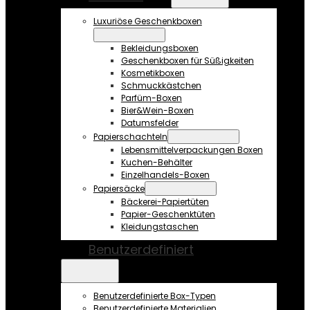
Luxuriöse Geschenkboxen
Bekleidungsboxen
Geschenkboxen für Süßigkeiten
Kosmetikboxen
Schmuckkästchen
Parfüm-Boxen
Bier&Wein-Boxen
Datumsfelder
Papierschachteln
Lebensmittelverpackungen Boxen
Kuchen-Behälter
Einzelhandels-Boxen
Papiersäcke
Bäckerei-Papiertüten
Papier-Geschenktüten
Kleidungstaschen
Benutzerdefiniert
Benutzerdefinierte Box-Typen
Benutzerdefinierte Materialien