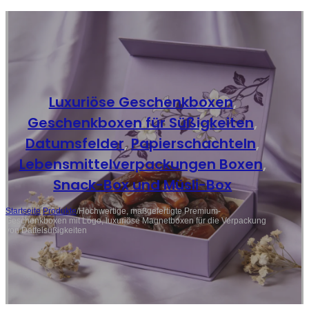
Luxuriöse Geschenkboxen
,
Geschenkboxen für Süßigkeiten
,
Datumsfelder
,
Papierschachteln
,
Lebensmittelverpackungen Boxen
,
Snack-Box und Müsli-Box
Startseite
/
Produkte
/
Hochwertige, maßgefertigte Premium-
Geschenkboxen mit Logo, luxuriöse Magnetboxen für die Verpackung
von Dattelsüßigkeiten