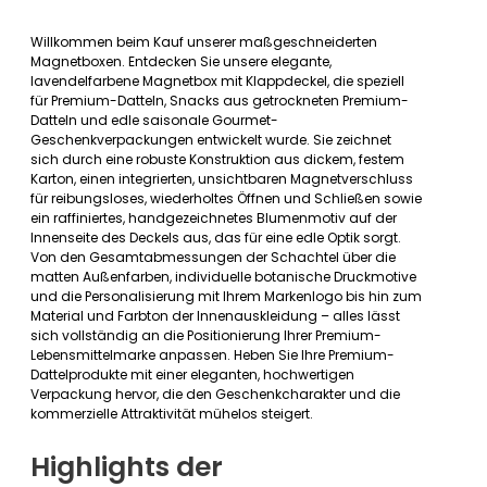
Willkommen beim Kauf unserer maßgeschneiderten
Magnetboxen. Entdecken Sie unsere elegante,
lavendelfarbene Magnetbox mit Klappdeckel, die speziell
für Premium-Datteln, Snacks aus getrockneten Premium-
Datteln und edle saisonale Gourmet-
Geschenkverpackungen entwickelt wurde. Sie zeichnet
sich durch eine robuste Konstruktion aus dickem, festem
Karton, einen integrierten, unsichtbaren Magnetverschluss
für reibungsloses, wiederholtes Öffnen und Schließen sowie
ein raffiniertes, handgezeichnetes Blumenmotiv auf der
Innenseite des Deckels aus, das für eine edle Optik sorgt.
Von den Gesamtabmessungen der Schachtel über die
matten Außenfarben, individuelle botanische Druckmotive
und die Personalisierung mit Ihrem Markenlogo bis hin zum
Material und Farbton der Innenauskleidung – alles lässt
sich vollständig an die Positionierung Ihrer Premium-
Lebensmittelmarke anpassen. Heben Sie Ihre Premium-
Dattelprodukte mit einer eleganten, hochwertigen
Verpackung hervor, die den Geschenkcharakter und die
kommerzielle Attraktivität mühelos steigert.
Highlights der