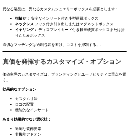
異なる製品は、異なるカスタムジュエリーボックスを必要とします：
指輪だ：
安全なインサート付き小型硬質ボックス
ネックレス
フック付き引き出しまたはマグネットボックス
イヤリング：
ディスプレイカード付き軽量硬質ボックスまたは折
りたたみボックス
適切なマッチングは過剰包装を避け、コストを抑制する。.
真価を発揮するカスタマイズ・オプション
価値主導のカスタマイズは、ブランディングとユーザビリティに重点を置
く。.
効果的なオプション
カスタム寸法
ロゴの配置
機能的なインサート
あまり効果的でない選択肢：
過剰な装飾要素
非機能アドオン