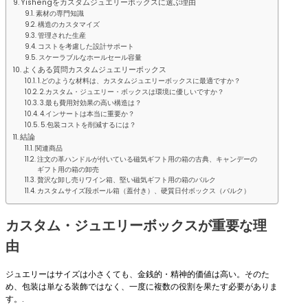
Yishengをカスタムジュエリーボックスに選ぶ理由
素材の専門知識
構造のカスタマイズ
管理された生産
コストを考慮した設計サポート
スケーラブルなホールセール容量
よくある質問カスタムジュエリーボックス
1.どのような材料は、カスタムジュエリーボックスに最適ですか？
2.カスタム・ジュエリー・ボックスは環境に優しいですか？
3.最も費用対効果の高い構造は？
4.インサートは本当に重要か？
5.包装コストを削減するには？
結論
関連商品
注文の革ハンドルが付いている磁気ギフト用の箱の古典、キャンデーの
ギフト用の箱の卸売
贅沢な卸し売りワイン箱、堅い磁気ギフト用の箱のバルク
カスタムサイズ段ボール箱（蓋付き）、硬質日付ボックス（バルク）
カスタム・ジュエリーボックスが重要な理
由
ジュエリーはサイズは小さくても、金銭的・精神的価値は高い。そのた
め、包装は単なる装飾ではなく、一度に複数の役割を果たす必要がありま
す。.