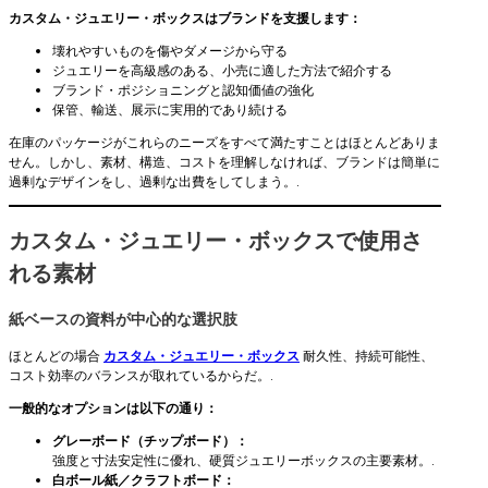
カスタム・ジュエリー・ボックスはブランドを支援します：
壊れやすいものを傷やダメージから守る
ジュエリーを高級感のある、小売に適した方法で紹介する
ブランド・ポジショニングと認知価値の強化
保管、輸送、展示に実用的であり続ける
在庫のパッケージがこれらのニーズをすべて満たすことはほとんどありま
せん。しかし、素材、構造、コストを理解しなければ、ブランドは簡単に
過剰なデザインをし、過剰な出費をしてしまう。.
カスタム・ジュエリー・ボックスで使用さ
れる素材
紙ベースの資料が中心的な選択肢
ほとんどの場合
カスタム・ジュエリー・ボックス
耐久性、持続可能性、
コスト効率のバランスが取れているからだ。.
一般的なオプションは以下の通り：
グレーボード（チップボード）：
強度と寸法安定性に優れ、硬質ジュエリーボックスの主要素材。.
白ボール紙／クラフトボード：