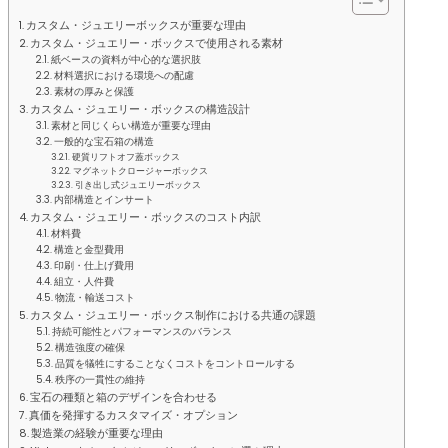
カスタム・ジュエリーボックスが重要な理由
カスタム・ジュエリー・ボックスで使用される素材
紙ベースの資料が中心的な選択肢
材料選択における環境への配慮
素材の厚みと保護
カスタム・ジュエリー・ボックスの構造設計
素材と同じくらい構造が重要な理由
一般的な宝石箱の構造
硬質リフトオフ蓋ボックス
マグネットクロージャーボックス
引き出し式ジュエリーボックス
内部構造とインサート
カスタム・ジュエリー・ボックスのコスト内訳
材料費
構造と金型費用
印刷・仕上げ費用
組立・人件費
物流・輸送コスト
カスタム・ジュエリー・ボックス制作における共通の課題
持続可能性とパフォーマンスのバランス
構造強度の確保
品質を犠牲にすることなくコストをコントロールする
秩序の一貫性の維持
宝石の種類と箱のデザインを合わせる
真価を発揮するカスタマイズ・オプション
製造業の経験が重要な理由