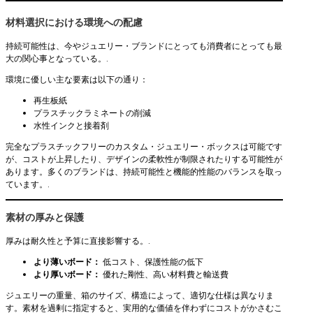
材料選択における環境への配慮
持続可能性は、今やジュエリー・ブランドにとっても消費者にとっても最
大の関心事となっている。.
環境に優しい主な要素は以下の通り：
再生板紙
プラスチックラミネートの削減
水性インクと接着剤
完全なプラスチックフリーのカスタム・ジュエリー・ボックスは可能です
が、コストが上昇したり、デザインの柔軟性が制限されたりする可能性が
あります。多くのブランドは、持続可能性と機能的性能のバランスを取っ
ています。.
素材の厚みと保護
厚みは耐久性と予算に直接影響する。.
より薄いボード：
低コスト、保護性能の低下
より厚いボード：
優れた剛性、高い材料費と輸送費
ジュエリーの重量、箱のサイズ、構造によって、適切な仕様は異なりま
す。素材を過剰に指定すると、実用的な価値を伴わずにコストがかさむこ