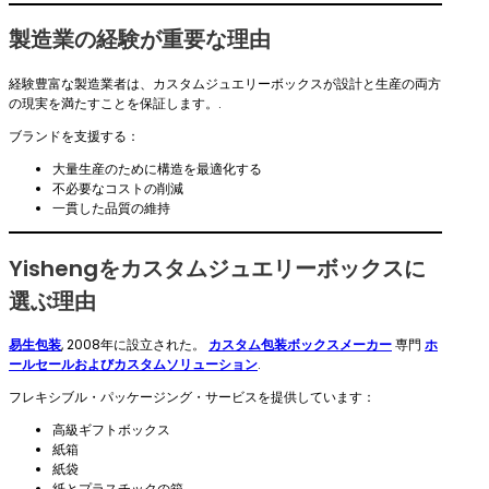
製造業の経験が重要な理由
経験豊富な製造業者は、カスタムジュエリーボックスが設計と生産の両方
の現実を満たすことを保証します。.
ブランドを支援する：
大量生産のために構造を最適化する
不必要なコストの削減
一貫した品質の維持
Yishengをカスタムジュエリーボックスに
選ぶ理由
易生包装
, 2008年に設立された。
カスタム包装ボックスメーカー
専門
ホ
ールセールおよびカスタムソリューション
.
フレキシブル・パッケージング・サービスを提供しています：
高級ギフトボックス
紙箱
紙袋
紙とプラスチックの箱