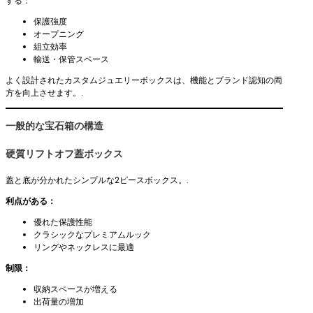
する：
保護強度
オープニング
組立効率
輸送・保管スペース
よく設計されたカスタムジュエリーボックスは、機能とブランド認知の両
方を向上させます。.
一般的な宝石箱の構造
硬質リフトオフ蓋ボックス
蓋と底が分かれたシンプルな2ピースボックス。.
利点がある：
優れた保護性能
クラシックなプレミアムルック
リングやネックレスに最適
制限：
収納スペースが増える
出荷量の増加