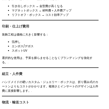
引き出しボックス → 金型費が高くなる
マグネットボックス → 材料費＋人件費アップ
リフトオフ・ボックス → コスト効率アップ
印刷・仕上げ費用
装飾工程は価格に大きく影響する：
箔押し
エンボス/デボス
スポットUV
選択的な使用は、予算を膨らませることなくブランディングを強化す
る。.
組立・人件費
ハンドメイドの硬いカスタム・ジュエリー・ボックスは、折り畳み式のカ
ートンよりもコストがかかります。複雑さとインサートのデザインは人件
費に直接影響します。.
物流・輸送コスト