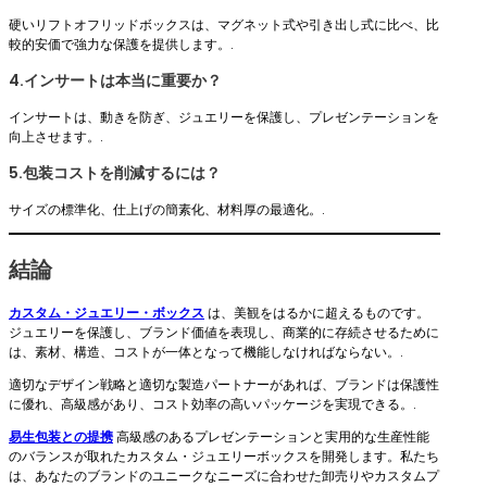
硬いリフトオフリッドボックスは、マグネット式や引き出し式に比べ、比
較的安価で強力な保護を提供します。.
4.インサートは本当に重要か？
インサートは、動きを防ぎ、ジュエリーを保護し、プレゼンテーションを
向上させます。.
5.包装コストを削減するには？
サイズの標準化、仕上げの簡素化、材料厚の最適化。.
結論
カスタム・ジュエリー・ボックス
は、美観をはるかに超えるものです。
ジュエリーを保護し、ブランド価値を表現し、商業的に存続させるために
は、素材、構造、コストが一体となって機能しなければならない。.
適切なデザイン戦略と適切な製造パートナーがあれば、ブランドは保護性
に優れ、高級感があり、コスト効率の高いパッケージを実現できる。.
易生包装との提携
高級感のあるプレゼンテーションと実用的な生産性能
のバランスが取れたカスタム・ジュエリーボックスを開発します。私たち
は、あなたのブランドのユニークなニーズに合わせた卸売りやカスタムプ