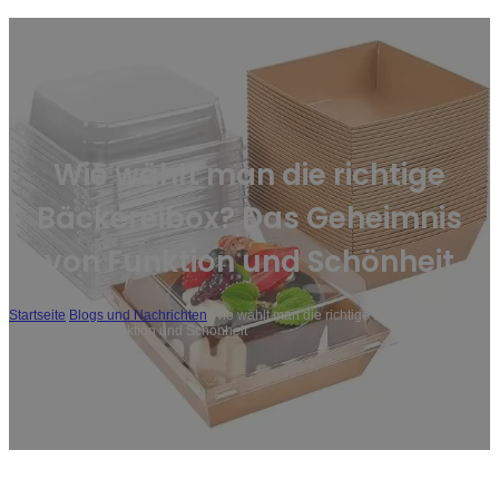
Wie wählt man die richtige
Bäckereibox? Das Geheimnis
von Funktion und Schönheit
Startseite
/
Blogs und Nachrichten
/
Wie wählt man die richtige Bäckereibox? Das
Geheimnis von Funktion und Schönheit