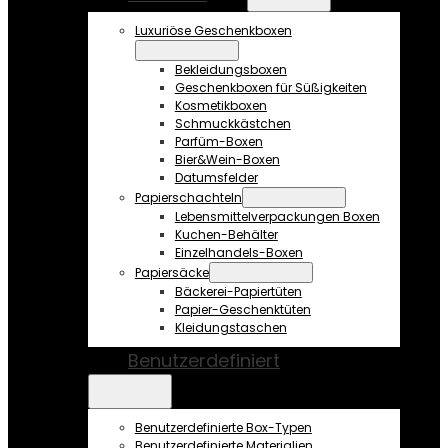
Luxuriöse Geschenkboxen
Bekleidungsboxen
Geschenkboxen für Süßigkeiten
Kosmetikboxen
Schmuckkästchen
Parfüm-Boxen
Bier&Wein-Boxen
Datumsfelder
Papierschachteln
Lebensmittelverpackungen Boxen
Kuchen-Behälter
Einzelhandels-Boxen
Papiersäcke
Bäckerei-Papiertüten
Papier-Geschenktüten
Kleidungstaschen
Benutzerdefiniert
Benutzerdefinierte Box-Typen
Benutzerdefinierte Materialien