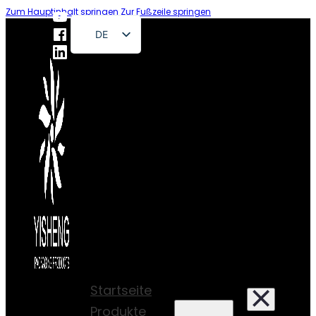
Zum Hauptinhalt springen
Zur Fußzeile springen
DE
EN
FR
RU
ES
PT
AR
JA
Startseite
Produkte