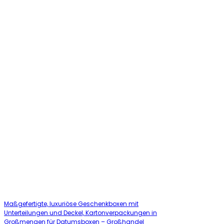
Maßgefertigte, luxuriöse Geschenkboxen mit
Unterteilungen und Deckel, Kartonverpackungen in
Großmengen für Datumsboxen – Großhandel