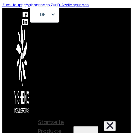
Zum Hauptinhalt springen
Zur Fußzeile springen
DE
EN
FR
RU
ES
PT
AR
JA
Startseite
Produkte