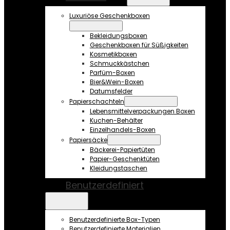
Luxuriöse Geschenkboxen
Bekleidungsboxen
Geschenkboxen für Süßigkeiten
Kosmetikboxen
Schmuckkästchen
Parfüm-Boxen
Bier&Wein-Boxen
Datumsfelder
Papierschachteln
Lebensmittelverpackungen Boxen
Kuchen-Behälter
Einzelhandels-Boxen
Papiersäcke
Bäckerei-Papiertüten
Papier-Geschenktüten
Kleidungstaschen
Benutzerdefiniert
Benutzerdefinierte Box-Typen
Benutzerdefinierte Materialien