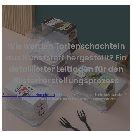
Wie werden Tortenschachteln
aus Kunststoff hergestellt? Ein
detaillierter Leitfaden für den
Blisterherstellungsprozess
Startseite
/
Blogs und Nachrichten
/
Wie werden Tortenschachteln aus Kunststoff
hergestellt? Ein detaillierter Leitfaden für den Blisterherstellungsprozess