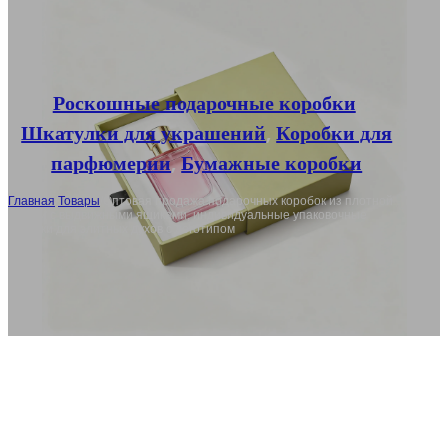
Роскошные подарочные коробки
,
Шкатулки для украшений
,
Коробки для
парфюмерии
,
Бумажные коробки
Главная
/
Товары
/
Оптовая продажа подарочных коробок из плотной
бумаги с выдвижными ящиками, индивидуальные упаковочные
коробки для элитных духов с логотипом