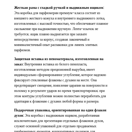
Жесткая рама с гладкой ручкой и выдвижным ящиком:
Эта коробка для парфюмерии премиум-класса состоит из
внешнего жесткого кожуха и внутреннего выдвижного лотка,
изготовленных с высокой точностью, что обеспечивает плавное
скольжение при выдвижении вручную. Лента-язычок не
требуется; ящик плавно выдвигается при захвате
непосредственно за корпус, создавая лаконичный и
минималистичный опыт распаковки для линеек элитных
парфюмов.
Защитная вставка из пеноматериала, изготовленная на
заказ:
Внутренняя вставка из белого пенопласта,
изготовленная методом прецизионной вырубки, имеет
индивидуально сформированное углубление, которое надежно
фиксирует стеклянные флаконы с духами на месте. Она
предотвращает смещение, появление царапин на поверхности и
поломку в результате ударов во время транспортировки; при
этом контуры углубления можно полностью переработать для
адаптации к флаконам с духами любой формы и размера.
Подарочная упаковка, ориентированная на один флакон
духов:
Эта коробка с выдвижным ящиком, разработанная
исключительно для презентации отдельных флаконов духов,
служит основной упаковкой для отдельно продаваемых
парфюмерных ароматов, корпоративных подарков для