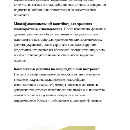
клиентов из сегмента люкс, наборов косметических товаров по
подписке и наборов для демонстрации на косметических
прилавках.
Многофункциональный контейнер для хранения
многократного использования:
После извлечения флакона с
духами прочную коробку с выдвижными ящиками можно
использовать повторно для хранения мелких косметических
средств, украшений, аксессуаров для макияжа и хрупких
безделушек, что позволяет обеспечить постоянную видимость
бренда в течение длительного времени после вручения
подарка.
Комплексные решения по индивидуальной настройке:
Настройте габаритные размеры коробки, оттенки матового
внешнего покрытия, расположение полостей для
пенопластовых вкладышей, методы нанесения логотипа и
декоративную отделку поверхности так, чтобы они полностью
соответствовали визуальным стандартам вашего
парфюмерного бренда и требованиям к размерам флаконов.