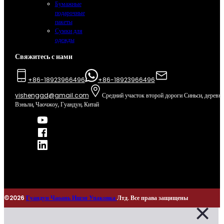
Бумажные
подарочные
пакеты
Сумки для
одежды
Свяжитесь с нами
+86-18923966496
+86-18923966496
yishenggd@gmail.com
Средний участок второй дороги Синьси, деревн
Вэньли, Чаочжоу, Гуандун, Китай
©2026
Гуандун Чаоань Ишэн Упаковка
Лтд. Все права защищены