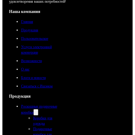
удовлетворения ваших потребностей!
Наша компания
Главная
Продукция
Пользовательское
Услуги электронной
коммерции
Возможности
О нас
Блоги и новости
Связаться с Ишэном
Продукция
Роскошные подарочные
коробки
Коробки для
одежды
Подарочные
коробки для