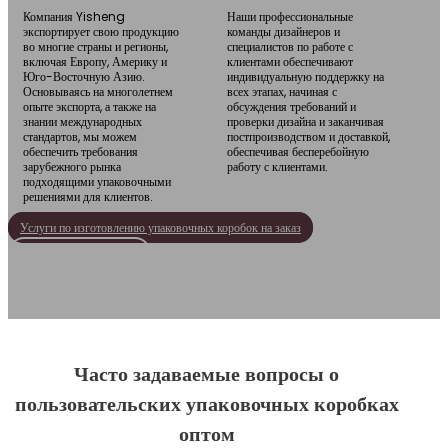
Компания Yisheng
Наши профессиональные
экспортирует свою продукцию
команды дизайнеров и
во многие страны и регионы,
специалистов по работе с
включая Европу, Америку и
клиентами обеспечивают
Юго-Восточную Азию.
индивидуальную поддержку на
Основываясь на многолетнем
всех этапах, начиная с
опыте экспорта, а также на
обсуждения требований и
знании международных
проверки дизайна и заканчивая
стандартов, мы можем
постпроизводством и доставкой,
обеспечить требования
обеспечивая бесперебойную
зарубежного рынка
работу с клиентами.
подходящими упаковочными
решениями для клиентов.
Услуги по изготовлению упаковочных коробок на заказ
Связаться с Ишэном
Часто задаваемые вопросы о
пользовательских упаковочных коробках
оптом