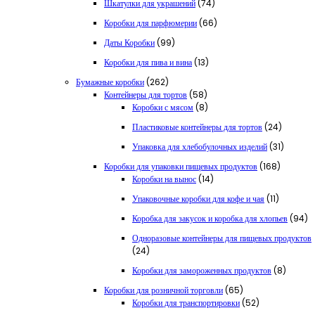
74
Шкатулки для украшений
74
товара
66
Коробки для парфюмерии
66
товаров
99
Даты Коробки
99
товаров
13
Коробки для пива и вина
13
товаров
262
Бумажные коробки
262
товара
58
Контейнеры для тортов
58
товаров
8
Коробки с мясом
8
товаров
24
Пластиковые контейнеры для тортов
24
товара
31
Упаковка для хлебобулочных изделий
31
товар
168
Коробки для упаковки пищевых продуктов
168
14
товаров
Коробки на вынос
14
товаров
11
Упаковочные коробки для кофе и чая
11
товаров
94
Коробка для закусок и коробка для хлопьев
94
то
Одноразовые контейнеры для пищевых продуктов
24
24
товара
8
Коробки для замороженных продуктов
8
товаров
65
Коробки для розничной торговли
65
товаров
52
Коробки для транспортировки
52
товара