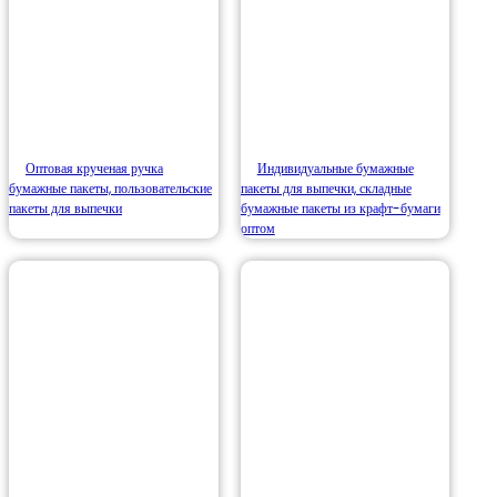
Оптовая крученая ручка
Индивидуальные бумажные
бумажные пакеты, пользовательские
пакеты для выпечки, складные
пакеты для выпечки
бумажные пакеты из крафт-бумаги
оптом