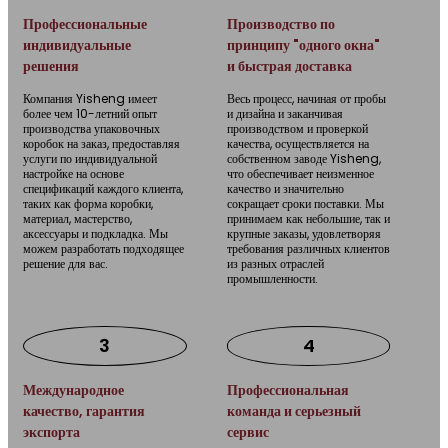
Профессиональные
Производство по
индивидуальные
принципу "одного окна"
решения
и быстрая доставка
Компания Yisheng имеет
Весь процесс, начиная от пробы
более чем 10-летний опыт
и дизайна и заканчивая
производства упаковочных
производством и проверкой
коробок на заказ, предоставляя
качества, осуществляется на
услуги по индивидуальной
собственном заводе Yisheng,
настройке на основе
что обеспечивает неизменное
спецификаций каждого клиента,
качество и значительно
таких как форма коробки,
сокращает сроки поставки. Мы
материал, мастерство,
принимаем как небольшие, так и
аксессуары и подкладка. Мы
крупные заказы, удовлетворяя
можем разработать подходящее
требования различных клиентов
решение для вас.
из разных отраслей
промышленности.
3
4
Международное
Профессиональная
качество, гарантия
команда и серьезный
экспорта
сервис