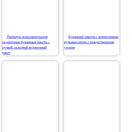
Премиум пользовательские
Бумажные пакеты с веревочными
подарочные бумажные пакеты с
ручками оптом с рождественским
ручкой, складной подарочный
узором
пакет