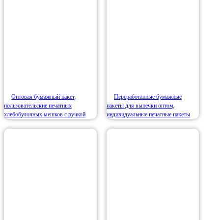
Оптовая бумажный пакет,
Переработанные бумажные
пользовательские печатных
пакеты для выпечки оптом,
хлебобулочных мешков с ручкой
индивидуальные печатные пакеты