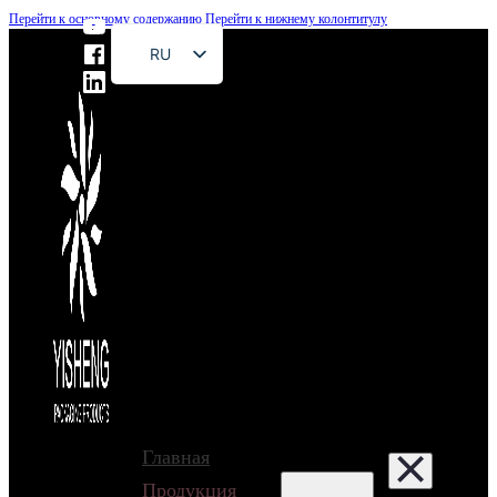
Перейти к основному содержанию
Перейти к нижнему колонтитулу
RU
EN
FR
DE
ES
PT
AR
JA
Главная
Продукция