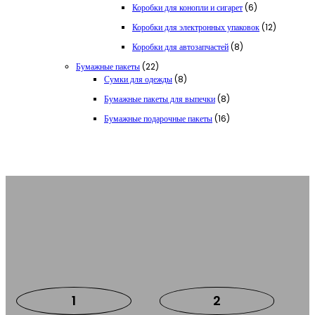
6
Коробки для конопли и сигарет
6
товаров
12
Коробки для электронных упаковок
12
товаров
8
Коробки для автозапчастей
8
товаров
22
Бумажные пакеты
22
товара
8
Сумки для одежды
8
товаров
8
Бумажные пакеты для выпечки
8
товаров
16
Бумажные подарочные пакеты
16
товаров
Почему вы выбираете Yisheng в качестве
производителя упаковочных коробок?
1
2