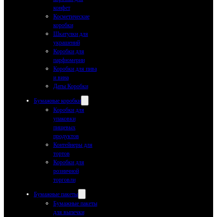
конфет
Косметические
коробки
Шкатулки для
украшений
Коробки для
парфюмерии
Коробки для пива
и вина
Даты Коробки
Бумажные коробки
Коробки для
упаковки
пищевых
продуктов
Контейнеры для
тортов
Коробки для
розничной
торговли
Бумажные пакеты
Бумажные пакеты
для выпечки