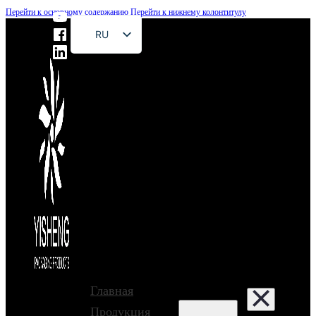
Перейти к основному содержанию
Перейти к нижнему колонтитулу
RU
EN
FR
DE
ES
PT
AR
JA
Главная
Продукция