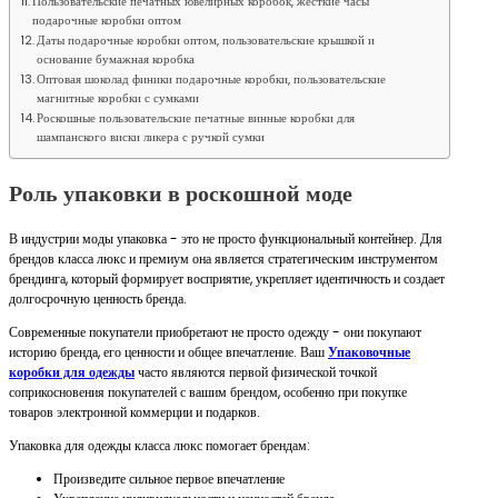
Пользовательские печатных ювелирных коробок, жесткие часы
подарочные коробки оптом
Даты подарочные коробки оптом, пользовательские крышкой и
основание бумажная коробка
Оптовая шоколад финики подарочные коробки, пользовательские
магнитные коробки с сумками
Роскошные пользовательские печатные винные коробки для
шампанского виски ликера с ручкой сумки
Роль упаковки в роскошной моде
В индустрии моды упаковка - это не просто функциональный контейнер. Для
брендов класса люкс и премиум она является стратегическим инструментом
брендинга, который формирует восприятие, укрепляет идентичность и создает
долгосрочную ценность бренда.
Современные покупатели приобретают не просто одежду - они покупают
историю бренда, его ценности и общее впечатление. Ваш
Упаковочные
коробки для одежды
часто являются первой физической точкой
соприкосновения покупателей с вашим брендом, особенно при покупке
товаров электронной коммерции и подарков.
Упаковка для одежды класса люкс помогает брендам:
Произведите сильное первое впечатление