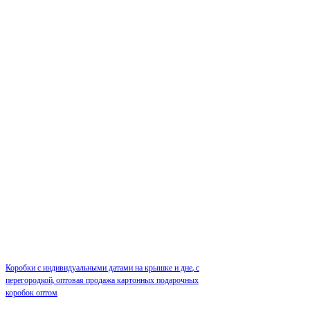
Коробки с индивидуальными датами на крышке и дне, с
перегородкой, оптовая продажа картонных подарочных
коробок оптом