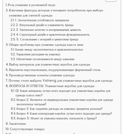
Роль упаковки в роскошной моде
Ключевые факторы, которые учитывают потребители при выборе
упаковки для элитной одежды
1. Экологическая устойчивость материалов
2. Визуальный дизайн и узнаваемость бренда
3. Тактильное качество и воспринимаемая ценность
4. Структурный дизайн и практическая функциональность
5. Согласование с историей и ценностями бренда
Общие проблемы при упаковке одежды класса люкс
Баланс между экологичностью и привлекательностью
Управление расходами на упаковку
Обеспечение согласованности между каналами
Выбор материала для упаковочных коробок для одежды
Варианты персонализации, поддерживающие фирменный стиль
Производственные аспекты упаковки одежды
Почему стоит выбрать Yisheng для упаковочных коробок для одежды
ВОПРОСЫ И ОТВЕТЫ: Упаковочные коробки для одежды
Q1: Какие материалы лучше всего подходят для упаковочных коробок для
одежды класса люкс?
Вопрос 2: Являются ли индивидуальные упаковочные коробки для одежды
экологически чистыми?
Вопрос 3: Как сократить расходы на упаковку предметов роскоши?
Вопрос 4: Какие конструкции коробок лучше всего подходят для одежды?
Вопрос 5: Может ли упаковка повысить лояльность к бренду?
Заключение
Сопутствующие товары