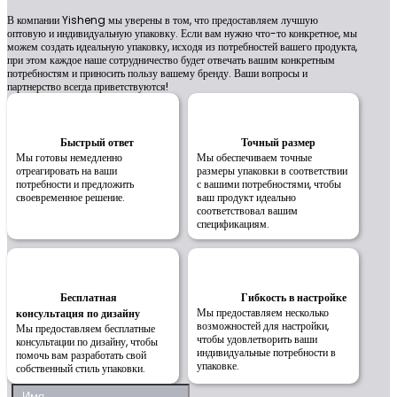
В компании Yisheng мы уверены в том, что предоставляем лучшую
оптовую и индивидуальную упаковку. Если вам нужно что-то конкретное, мы
можем создать идеальную упаковку, исходя из потребностей вашего продукта,
при этом каждое наше сотрудничество будет отвечать вашим конкретным
потребностям и приносить пользу вашему бренду. Ваши вопросы и
партнерство всегда приветствуются!
Быстрый ответ
Точный размер
Мы готовы немедленно
Мы обеспечиваем точные
отреагировать на ваши
размеры упаковки в соответствии
потребности и предложить
с вашими потребностями, чтобы
своевременное решение.
ваш продукт идеально
соответствовал вашим
спецификациям.
Бесплатная
Гибкость в настройке
Мы предоставляем несколько
консультация по дизайну
возможностей для настройки,
Мы предоставляем бесплатные
чтобы удовлетворить ваши
консультации по дизайну, чтобы
индивидуальные потребности в
помочь вам разработать свой
упаковке.
собственный стиль упаковки.