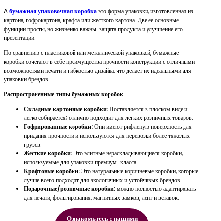
A
бумажная упаковочная коробка
это форма упаковки, изготовленная из
картона, гофрокартона, крафта или жесткого картона. Две ее основные
функции просты, но жизненно важны: защита продукта и улучшение его
презентации.
По сравнению с пластиковой или металлической упаковкой, бумажные
коробки сочетают в себе преимущества прочности конструкции с отличными
возможностями печати и гибкостью дизайна, что делает их идеальными для
упаковки брендов.
Распространенные типы бумажных коробок
Складные картонные коробки:
Поставляется в плоском виде и
легко собирается; отлично подходит для легких розничных товаров.
Гофрированные коробки:
Они имеют рифленую поверхность для
придания прочности и используются для перевозки более тяжелых
грузов.
Жесткие коробки:
Это элитные нераскладывающиеся коробки,
используемые для упаковки премиум-класса.
Крафтовые коробки:
Это натуральные коричневые коробки, которые
лучше всего подходят для экологичных и устойчивых брендов.
Подарочные/розничные коробки:
можно полностью адаптировать
для печати, фольгирования, магнитных замков, лент и вставок.
Ознакомьтесь с нашими