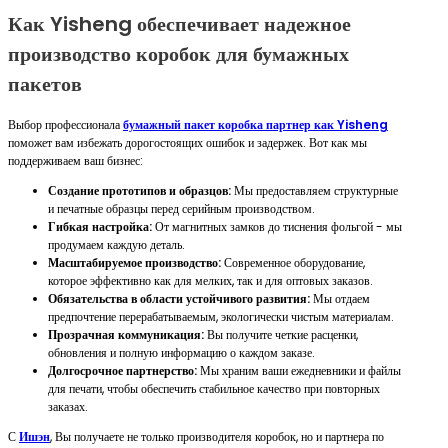
Как Yisheng обеспечивает надежное
производство коробок для бумажных
пакетов
Выбор профессионала
бумажный пакет коробка партнер как Yisheng
поможет вам избежать дорогостоящих ошибок и задержек. Вот как мы
поддерживаем ваш бизнес:
Создание прототипов и образцов:
Мы предоставляем структурные
и печатные образцы перед серийным производством.
Гибкая настройка:
От магнитных замков до тиснения фольгой - мы
продумаем каждую деталь.
Масштабируемое производство:
Современное оборудование,
которое эффективно как для мелких, так и для оптовых заказов.
Обязательства в области устойчивого развития:
Мы отдаем
предпочтение перерабатываемым, экологически чистым материалам.
Прозрачная коммуникация:
Вы получите четкие расценки,
обновления и полную информацию о каждом заказе.
Долгосрочное партнерство:
Мы храним ваши ежедневники и файлы
для печати, чтобы обеспечить стабильное качество при повторных
заказах.
С
Ишэн
, Вы получаете не только производителя коробок, но и партнера по