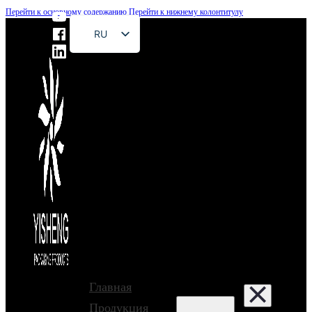
Перейти к основному содержанию
Перейти к нижнему колонтитулу
RU
EN
FR
DE
ES
PT
AR
JA
Главная
Продукция