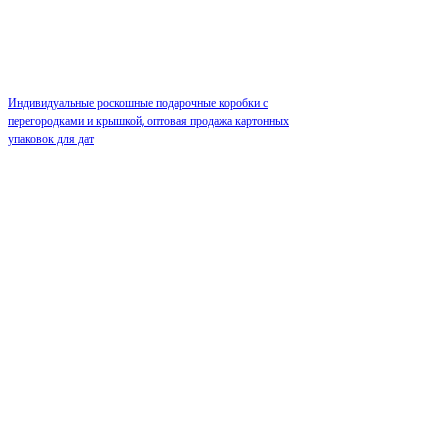
Индивидуальные роскошные подарочные коробки с
перегородками и крышкой, оптовая продажа картонных
упаковок для дат