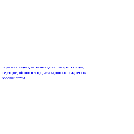
Коробки с индивидуальными датами на крышке и дне, с
перегородкой, оптовая продажа картонных подарочных
коробок оптом