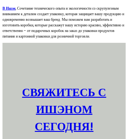
В Ишэн
, Сочетание технического опыта и экологичности со скрупулезным
вниманием к деталям создает упаковку, которая защищает вашу продукцию и
одновременно возвышает ваш бренд. Мы поможем вам разработать и
изготовить коробки, которые расскажут вашу историю красиво, эффективно и
ответственно - от подарочных коробок на заказ до упаковки продуктов
питания и картонной упаковки для розничной торговли.
СВЯЖИТЕСЬ С
ИШЭНОМ
СЕГОДНЯ!