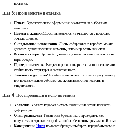
поставки.
Шаг 3: Производство и отделка
Печать:
Художественное оформление печатается на выбранном
материале.
Порезы и складки:
Доски вырезаются и зачищаются с помощью
точных штампов.
Складывание и склеивание:
Листы собираются в коробку; можно
добавить дополнительные элементы, например ленты или окна.
Вставка в сборе:
При необходимости устанавливаются вставки или
перегородки.
Проверки качества:
Каждая партия проверяется на точность печати,
стабильность структуры и согласованность.
Упаковка и доставка:
Коробки упаковываются в плоскую упаковку
или предварительно собираются, укладываются на поддоны и
отправляются.
Шаг 4: Постпродакшн и использование
Хранение:
Храните коробки в сухом помещении, чтобы избежать
деформации.
Опыт распаковки:
Розничные бренды часто проверяют, как
покупатели открывают коробку, чтобы обеспечить премиальный опыт.
Конец жизни:
Ишэн
помогает брендам выбирать перерабатываемые