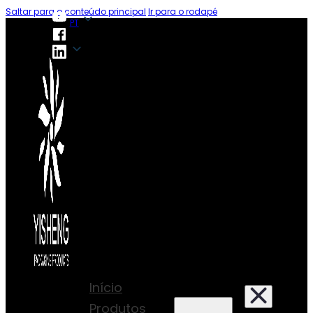
Saltar para o conteúdo principal
Ir para o rodapé
PT
PT
Início
Produtos