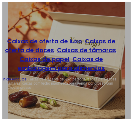
Caixas de oferta de luxo
,
Caixas de
oferta de doces
,
Caixas de tâmaras
,
Caixas de papel
,
Caixas de
embalagem para alimentos
Início
/
Produtos
/
Caixas de presente de luxo personalizadas para doces
de tâmaras, caixas com fecho magnético para venda por grosso com
logótipo impresso