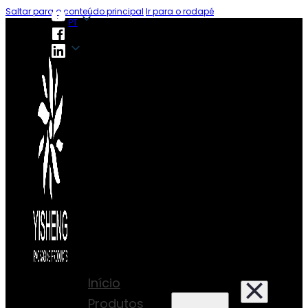
Saltar para o conteúdo principal
Ir para o rodapé
PT
PT
Início
Produtos