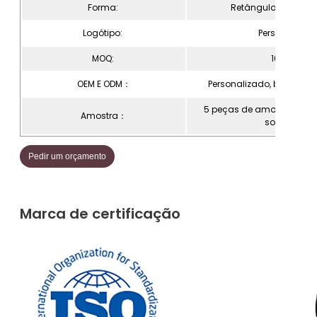
Forma:
Retângulo e person
Logótipo:
Personalizad
MOQ:
1000pcs
OEM E ODM：
Personalizado, bem-vin
5 peças de amostras grá
Amostra：
solicitadas
Pedir um orçamento
Marca de certificação