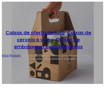
Caixas de oferta de luxo
,
Caixas de
cerveja e vinho
,
Caixas de
embalagem para alimentos
Início
/
Produtos
/
Caixa de cartão personalizada para cerveja com pega,
caixas de cartão personalizadas para bebidas 6 unidades