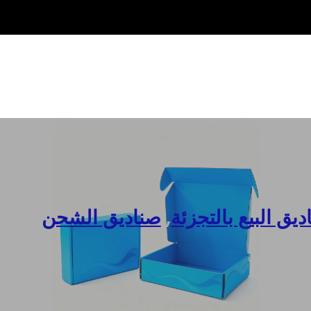
يق البيع بالتجزئة
,
صناديق الشحن
معة للملابس