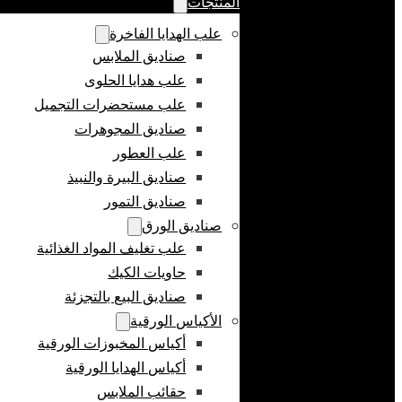
المنتجات
علب الهدايا الفاخرة
صناديق الملابس
علب هدايا الحلوى
علب مستحضرات التجميل
صناديق المجوهرات
علب العطور
صناديق البيرة والنبيذ
صناديق التمور
صناديق الورق
علب تغليف المواد الغذائية
حاويات الكيك
صناديق البيع بالتجزئة
الأكياس الورقية
أكياس المخبوزات الورقية
أكياس الهدايا الورقية
حقائب الملابس