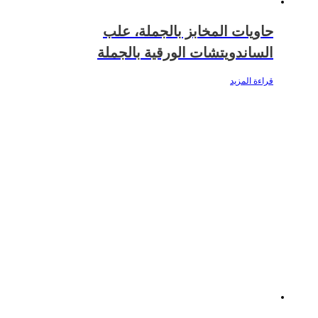
حاويات المخابز بالجملة، علب
الساندويتشات الورقية بالجملة
قراءة المزيد