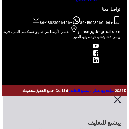
واصل معنا
+86-18923966496
+86-18923966496
yishenggd@gmail.co
القسم الأوسط من طريق شينكسي الثاني، قرية
نلي، تشاوتشو، قوانغدونغ، الصين
غوانغدونغ تشاوان ييشنغ للتغليف
Co, Ltd. جميع الحقوق محفوظة
يشنغ للتغليف