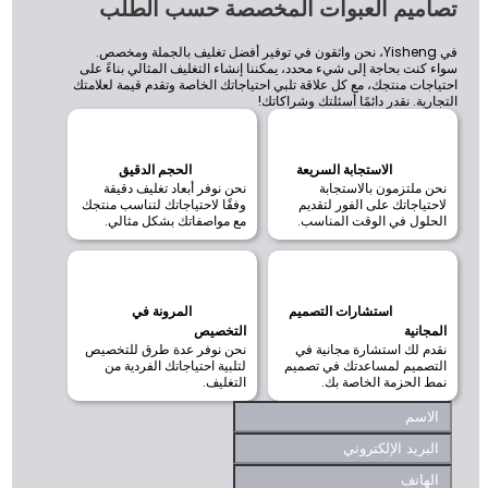
صاميم العبوات المخصصة حسب الطلب
في Yisheng، نحن واثقون في توفير أفضل تغليف بالجملة ومخصص.
اء كنت بحاجة إلى شيء محدد، يمكننا إنشاء التغليف المثالي بناءً على
تياجات منتجك، مع كل علاقة تلبي احتياجاتك الخاصة وتقدم قيمة لعلامتك
تجارية. نقدر دائمًا أسئلتك وشراكاتك!
الاستجابة السريعة
الحجم الدقيق
نحن ملتزمون بالاستجابة
نحن نوفر أبعاد تغليف دقيقة
لاحتياجاتك على الفور لتقديم
وفقًا لاحتياجاتك لتناسب منتجك
الحلول في الوقت المناسب.
مع مواصفاتك بشكل مثالي.
استشارات التصميم
المرونة في
المجانية
التخصيص
نقدم لك استشارة مجانية في
نحن نوفر عدة طرق للتخصيص
التصميم لمساعدتك في تصميم
لتلبية احتياجاتك الفردية من
نمط الحزمة الخاصة بك.
التغليف.