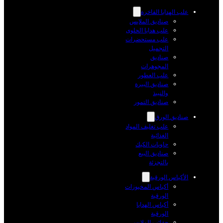
علب الهدايا الفاخرة
صناديق الملابس
علب هدايا الحلوى
علب مستحضرات
التجميل
صناديق
المجوهرات
علب العطور
صناديق البيرة
والنبيذ
صناديق التمور
صناديق الورق
علب تغليف المواد
الغذائية
حاويات الكيك
صناديق البيع
بالتجزئة
الأكياس الورقية
أكياس المخبوزات
الورقية
أكياس الهدايا
الورقية
حقائب الملابس