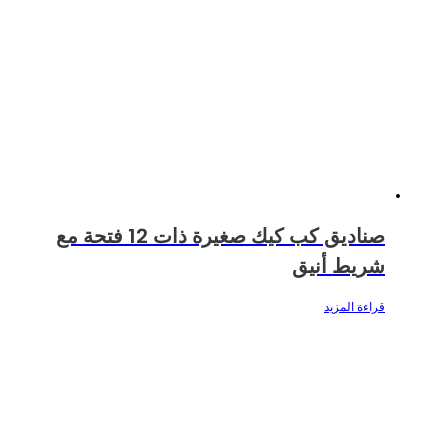
صناديق كب كيك صغيرة ذات 12 فتحة مع
شريط أنيق
قراءة المزيد