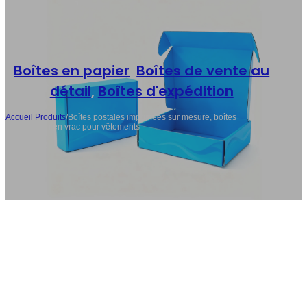
Boîtes en papier
,
Boîtes de vente au
détail
,
Boîtes d'expédition
Accueil
/
Produits
/
Boîtes postales imprimées sur mesure, boîtes
d'expédition en vrac pour vêtements