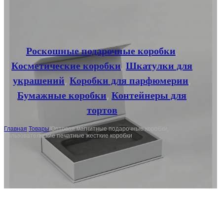
Роскошные подарочные коробки
,
Косметические коробки
,
Шкатулки для
украшений
,
Коробки для парфюмерии
,
Бумажные коробки
,
Контейнеры для
тортов
Главная
/
Товары
/
Оптовая магнитные подарочные коробки,
пользовательские печатные жесткие коробки