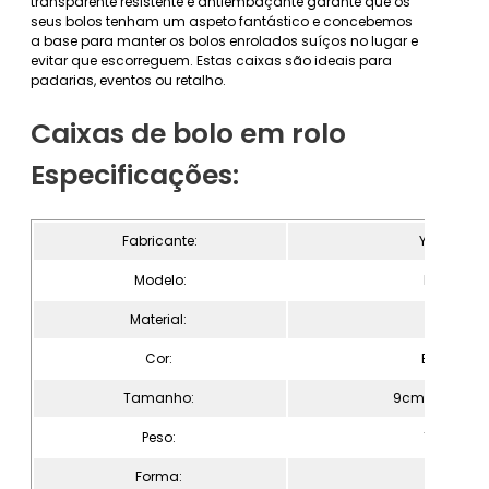
transparente resistente e antiembaçante garante que os
seus bolos tenham um aspeto fantástico e concebemos
a base para manter os bolos enrolados suíços no lugar e
evitar que escorreguem. Estas caixas são ideais para
padarias, eventos ou retalho.
Caixas de bolo em rolo
Especificações:
Fabricante:
Yisheng
Modelo:
H591-J
Material:
PET
Cor:
Branco
Tamanho:
9cm*7cm*7
Peso:
12g/pc
Forma:
Arco