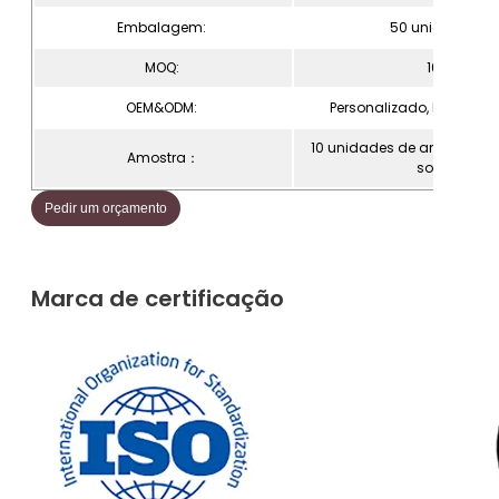
Embalagem:
50 unidades/s
MOQ:
1000pcs
OEM&ODM:
Personalizado, bem-vi
10 unidades de amostra gr
Amostra：
solicitadas
Pedir um orçamento
Marca de certificação