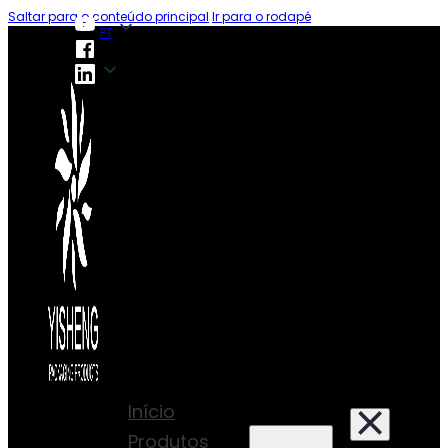
Saltar para o conteúdo principal
Ir para o rodapé
PT
PT
Início
Produtos