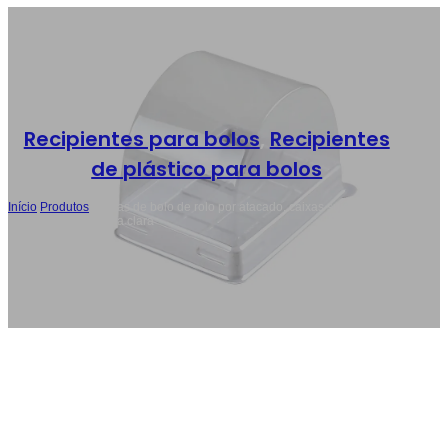
Recipientes para bolos
,
Recipientes
de plástico para bolos
Início
/
Produtos
/
Caixas de bolo de rolo por atacado, caixas suíças
individuais de cúpula clara