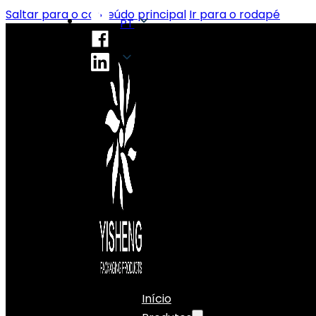
Saltar para o conteúdo principal
Ir para o rodapé
PT
PT
Início