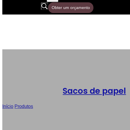
Obter um orçamento
Sacos de papel
Início
/
Produtos
/
Sacos de papel reciclado para padaria por at