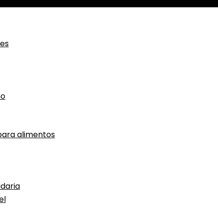
ces
ho
ara alimentos
daria
el