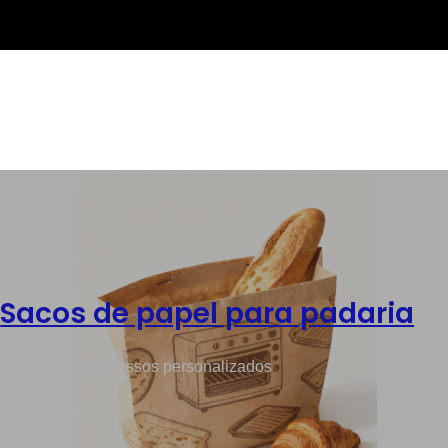
,
Sacos de papel para padaria
acado, sacos impressos personalizados