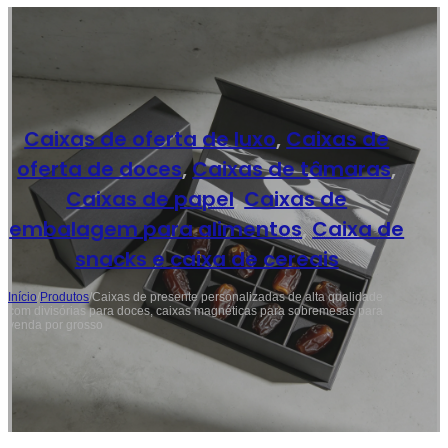
Caixas de oferta de luxo
,
Caixas de
oferta de doces
,
Caixas de tâmaras
,
Caixas de papel
,
Caixas de
embalagem para alimentos
,
Caixa de
snacks e caixa de cereais
Início
/
Produtos
/
Caixas de presente personalizadas de alta qualidade
com divisórias para doces, caixas magnéticas para sobremesas para
venda por grosso