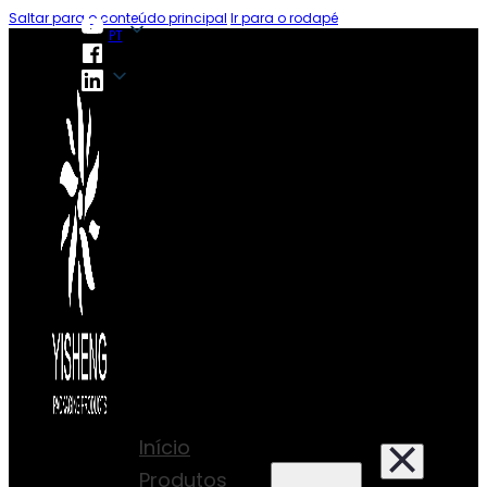
Saltar para o conteúdo principal
Ir para o rodapé
PT
PT
Início
Produtos