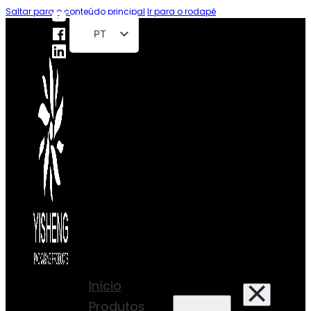
Saltar para o conteúdo principal
Ir para o rodapé
PT
EN
FR
DE
RU
ES
AR
JA
Início
Produtos