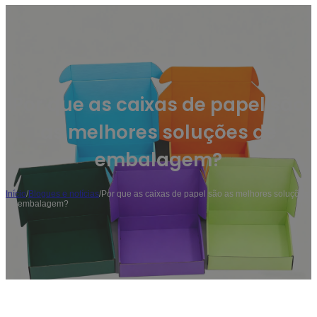
Por que as caixas de papel são
as melhores soluções de
embalagem?
Início
/
Blogues e notícias
/
Por que as caixas de papel são as melhores soluções
de embalagem?