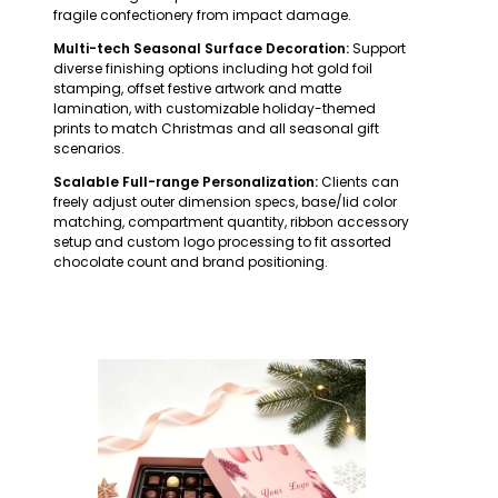
fragile confectionery from impact damage.
Multi-tech Seasonal Surface Decoration:
Support
diverse finishing options including hot gold foil
stamping, offset festive artwork and matte
lamination, with customizable holiday-themed
prints to match Christmas and all seasonal gift
scenarios.
Scalable Full-range Personalization:
Clients can
freely adjust outer dimension specs, base/lid color
matching, compartment quantity, ribbon accessory
setup and custom logo processing to fit assorted
chocolate count and brand positioning.