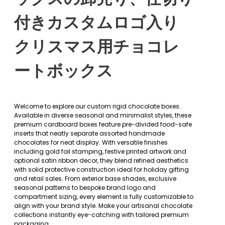
付きカスタムロゴ入り
クリスマス用チョコレ
ートボックス
Welcome to explore our custom rigid chocolate boxes.
Available in diverse seasonal and minimalist styles, these
premium cardboard boxes feature pre-divided food-safe
inserts that neatly separate assorted handmade
chocolates for neat display. With versatile finishes
including gold foil stamping, festive printed artwork and
optional satin ribbon decor, they blend refined aesthetics
with solid protective construction ideal for holiday gifting
and retail sales. From exterior base shades, exclusive
seasonal patterns to bespoke brand logo and
compartment sizing, every element is fully customizable to
align with your brand style. Make your artisanal chocolate
collections instantly eye-catching with tailored premium
packaging.