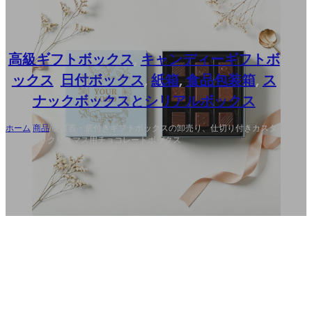
高級ギフトボックス
,
キャンディーギフトボ
ックス
,
日付ボックス
,
紙箱
,
食品包装箱
,
ス
ナックボックスとシリアルボックス
ホーム
/
商品
/
硬質蓋・底付きギフトボックスの卸売り、仕切り付きカスタ
ムロゴ入りクリスマス用チョコレートボックス