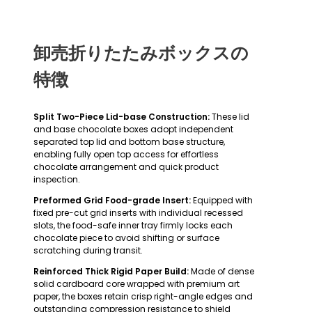
卸売折りたたみボックスの
特徴
Split Two-Piece Lid-base Construction:
These lid
and base chocolate boxes adopt independent
separated top lid and bottom base structure,
enabling fully open top access for effortless
chocolate arrangement and quick product
inspection.
Preformed Grid Food-grade Insert:
Equipped with
fixed pre-cut grid inserts with individual recessed
slots, the food-safe inner tray firmly locks each
chocolate piece to avoid shifting or surface
scratching during transit.
Reinforced Thick Rigid Paper Build:
Made of dense
solid cardboard core wrapped with premium art
paper, the boxes retain crisp right-angle edges and
outstanding compression resistance to shield