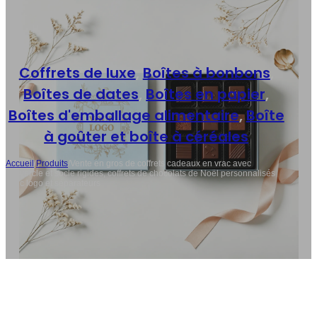
Coffrets de luxe
,
Boîtes à bonbons
,
Boîtes de dates
,
Boîtes en papier
,
Boîtes d'emballage alimentaire
,
Boîte
à goûter et boîte à céréales
Accueil
/
Produits
/
Vente en gros de coffrets cadeaux en vrac avec
couvercle et socle rigides, coffrets de chocolats de Noël personnalisés
avec logo et séparateurs