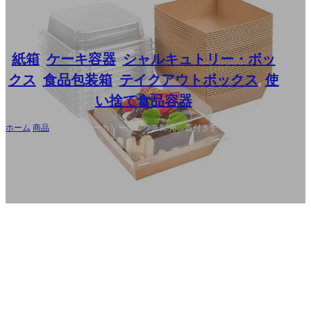
紙箱
,
ケーキ容器
,
シャルキュトリー・ボッ
クス
,
食品包装箱
,
テイクアウトボックス
,
使
い捨て食品容器
ホーム
/
商品
/
クラフトベーカリーボックス卸売、蓋付きデザート包装