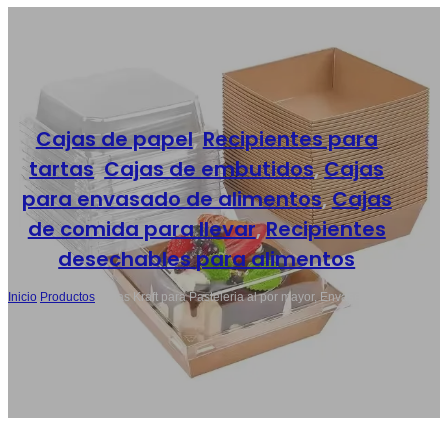
Cajas de papel
,
Recipientes para
tartas
,
Cajas de embutidos
,
Cajas
para envasado de alimentos
,
Cajas
de comida para llevar
,
Recipientes
desechables para alimentos
Inicio
/
Productos
/
Cajas Kraft para Pasteleria al por mayor, Envases para
Postres con Tapa