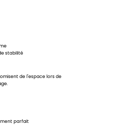
rme
e stabilité
nomisent de l'espace lors de
age.
ement parfait