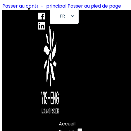
Passer au contenu principal
Passer au pied de page
FR
EN
DE
RU
ES
PT
AR
JA
Accueil