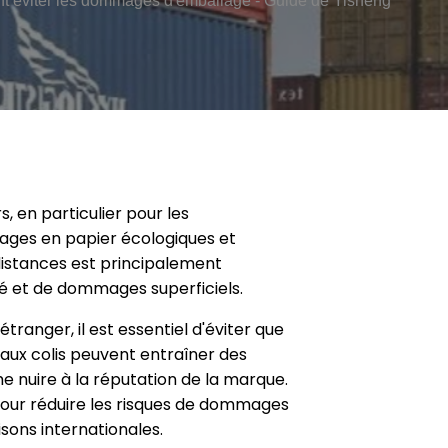
nt éviter les dommages d'emballage - Guide de Yisheng
en particulier pour les
lages en papier écologiques et
 distances est principalement
é et de dommages superficiels.
tranger, il est essentiel d'éviter que
ux colis peuvent entraîner des
e nuire à la réputation de la marque.
 pour réduire les risques de dommages
isons internationales.