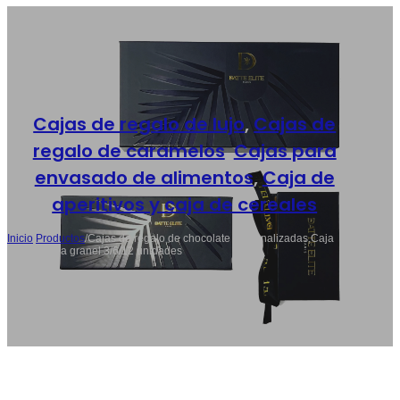
Cajas de regalo de lujo
,
Cajas de
regalo de caramelos
,
Cajas para
envasado de alimentos
,
Caja de
aperitivos y caja de cereales
Inicio
/
Productos
/
Cajas de regalo de chocolate personalizadas,Caja
magnética a granel 3/6/12 unidades