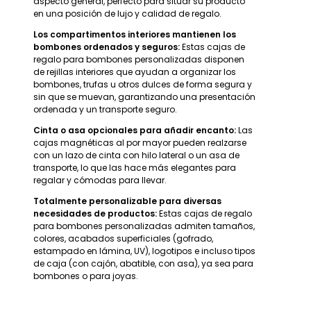
aspecto general, perfecto para situar su producto
en una posición de lujo y calidad de regalo.
Los compartimentos interiores mantienen los
bombones ordenados y seguros:
Estas cajas de
regalo para bombones personalizadas disponen
de rejillas interiores que ayudan a organizar los
bombones, trufas u otros dulces de forma segura y
sin que se muevan, garantizando una presentación
ordenada y un transporte seguro.
Cinta o asa opcionales para añadir encanto:
Las
cajas magnéticas al por mayor pueden realzarse
con un lazo de cinta con hilo lateral o un asa de
transporte, lo que las hace más elegantes para
regalar y cómodas para llevar.
Totalmente personalizable para diversas
necesidades de productos:
Estas cajas de regalo
para bombones personalizadas admiten tamaños,
colores, acabados superficiales (gofrado,
estampado en lámina, UV), logotipos e incluso tipos
de caja (con cajón, abatible, con asa), ya sea para
bombones o para joyas.