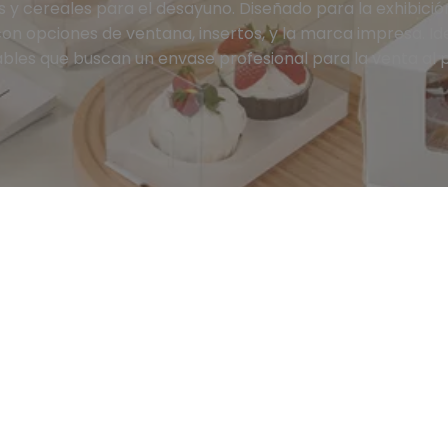
s y cereales para el desayuno. Diseñado para la exhibició
on opciones de ventana, insertos, y la marca impresa. I
ables que buscan un envase profesional para la venta al 