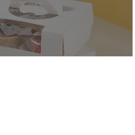
n al por menor y la
deal para marcas de
por menor.