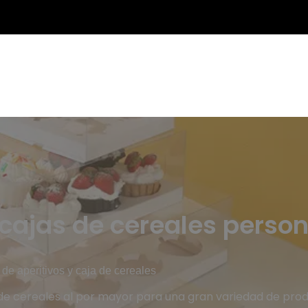
 cajas de cereales perso
 de aperitivos y caja de cereales
 de cereales al por mayor para una gran variedad de pro