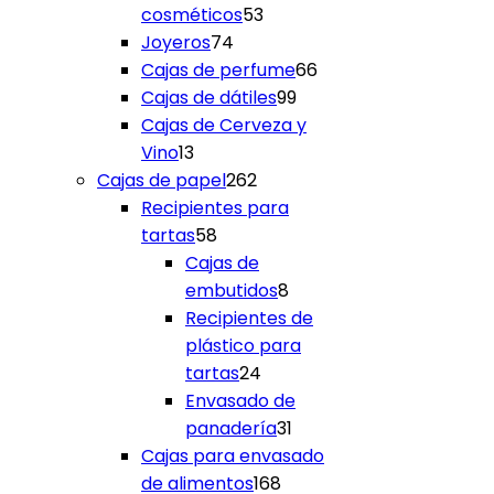
53
cosméticos
53
74
productos
Joyeros
74
productos
66
Cajas de perfume
66
99
productos
Cajas de dátiles
99
productos
Cajas de Cerveza y
13
Vino
13
productos
262
Cajas de papel
262
productos
Recipientes para
58
tartas
58
productos
Cajas de
8
embutidos
8
productos
Recipientes de
plástico para
24
tartas
24
productos
Envasado de
31
panadería
31
productos
Cajas para envasado
168
de alimentos
168