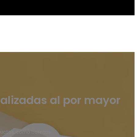
nalizadas al por mayor
ductos, como barritas