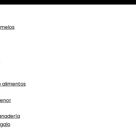
amelos
o
 alimentos
menor
anadería
egalo