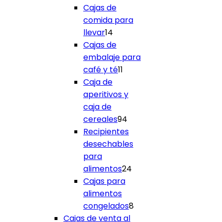
productos
Cajas de
comida para
14
llevar
14
productos
Cajas de
embalaje para
11
café y té
11
productos
Caja de
aperitivos y
caja de
94
cereales
94
productos
Recipientes
desechables
para
24
alimentos
24
productos
Cajas para
alimentos
8
congelados
8
productos
Cajas de venta al