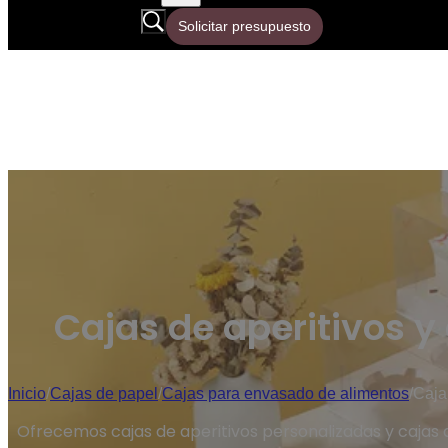
Solicitar presupuesto
Cajas de aperitivos y
Inicio
/
Cajas de papel
/
Cajas para envasado de alimentos
/
Caja
Ofrecemos cajas de aperitivos personalizadas y cajas