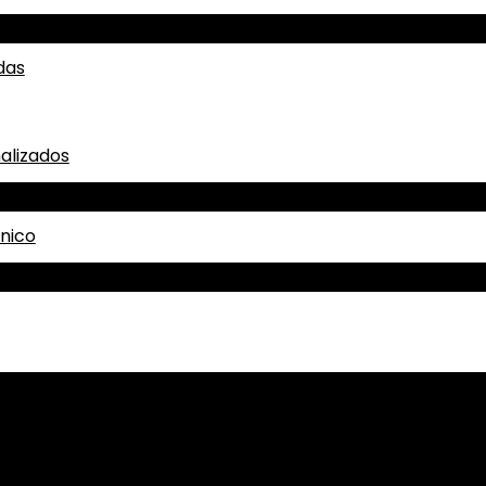
das
alizados
ónico