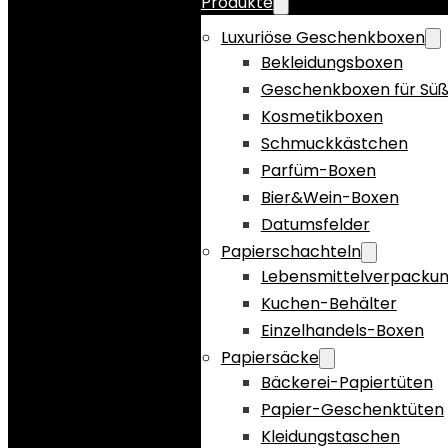
Produkte
Luxuriöse Geschenkboxen
Bekleidungsboxen
Geschenkboxen für Süß
Kosmetikboxen
Schmuckkästchen
Parfüm-Boxen
Bier&Wein-Boxen
Datumsfelder
Papierschachteln
Lebensmittelverpacku
Kuchen-Behälter
Einzelhandels-Boxen
Papiersäcke
Bäckerei-Papiertüten
Papier-Geschenktüten
Kleidungstaschen