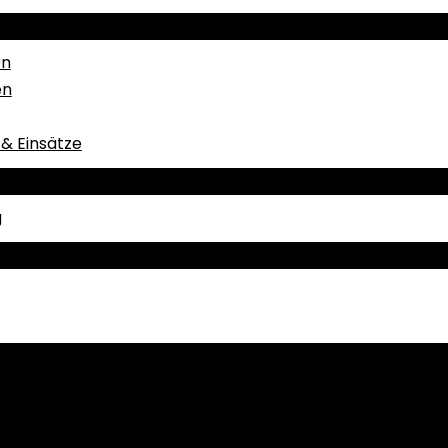
en
en
& Einsätze
g