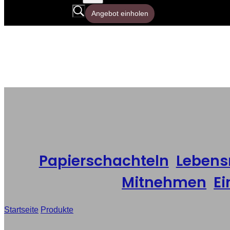
Angebot einholen
Papierschachteln
,
Lebens
Mitnehmen
,
Ei
Startseite
/
Produkte
/
Einweg-Pizzakartons für den Großhandel, 