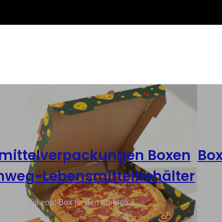
mittelverpackungen Boxen
,
Bo
nweg-Lebensmittelbehälter
faltbare Takeout-Box für den Kunden