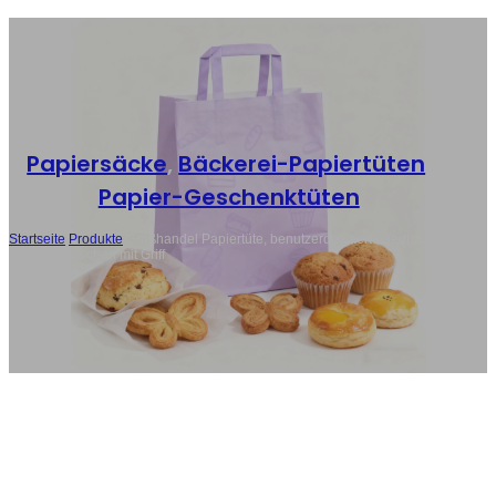
Papiersäcke
,
Bäckerei-Papiertüten
,
Papier-Geschenktüten
Startseite
/
Produkte
/
Großhandel Papiertüte, benutzerdefinierte gedruckt
Bäckerei Taschen mit Griff