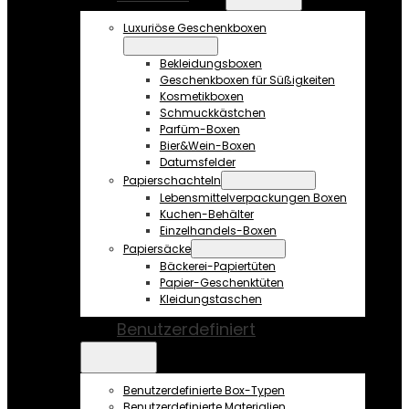
Luxuriöse Geschenkboxen
Bekleidungsboxen
Geschenkboxen für Süßigkeiten
Kosmetikboxen
Schmuckkästchen
Parfüm-Boxen
Bier&Wein-Boxen
Datumsfelder
Papierschachteln
Lebensmittelverpackungen Boxen
Kuchen-Behälter
Einzelhandels-Boxen
Papiersäcke
Bäckerei-Papiertüten
Papier-Geschenktüten
Kleidungstaschen
Benutzerdefiniert
Benutzerdefinierte Box-Typen
Benutzerdefinierte Materialien