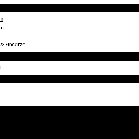
en
en
& Einsätze
g