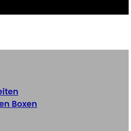
iten
,
en Boxen
mit individuellem Logo