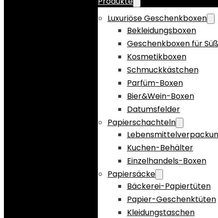
Produkte
Luxuriöse Geschenkboxen
Bekleidungsboxen
Geschenkboxen für Süß
Kosmetikboxen
Schmuckkästchen
Parfüm-Boxen
Bier&Wein-Boxen
Datumsfelder
Papierschachteln
Lebensmittelverpacku
Kuchen-Behälter
Einzelhandels-Boxen
Papiersäcke
Bäckerei-Papiertüten
Papier-Geschenktüten
Kleidungstaschen