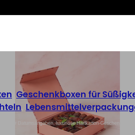
xen
,
Geschenkboxen für Süßigke
hteln
,
Lebensmittelverpackung
xen für Datumsangaben, luxuriöse Hartkarton-Geschenkboxen 