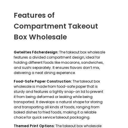
Features of
Compartment Takeout
Box Wholesale
Geteiltes Fächerdesign:
The takeout box wholesale
features a divided compartment design, ideal for
holding different foods like macarons, sandwiches,
and sushi separately. It ensures flavors don’t mix,
delivering a neat dining experience.
Food-Safe Paper Construction:
The takeout box
wholesale is made from food-safe paper that is
sturdy and features a tightly snap-on lid to prevent
it from being deformed or leaking while being
transported. It develops a natural shape for storing
and transporting all kinds of foods, ranging from
baked dishes to fried foods, making it a reliable
choice for quick service takeout packaging.
Themed Print Options:
The takeout box wholesale