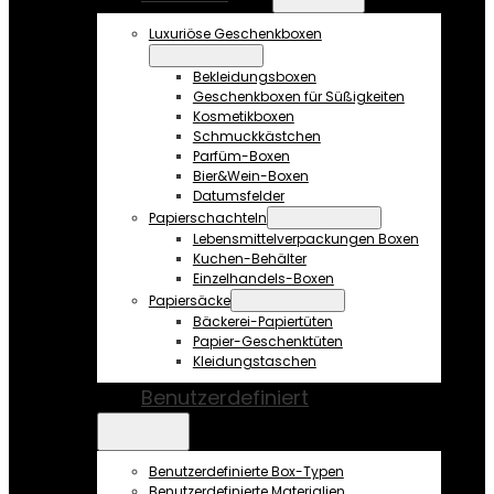
Luxuriöse Geschenkboxen
Bekleidungsboxen
Geschenkboxen für Süßigkeiten
Kosmetikboxen
Schmuckkästchen
Parfüm-Boxen
Bier&Wein-Boxen
Datumsfelder
Papierschachteln
Lebensmittelverpackungen Boxen
Kuchen-Behälter
Einzelhandels-Boxen
Papiersäcke
Bäckerei-Papiertüten
Papier-Geschenktüten
Kleidungstaschen
Benutzerdefiniert
Benutzerdefinierte Box-Typen
Benutzerdefinierte Materialien