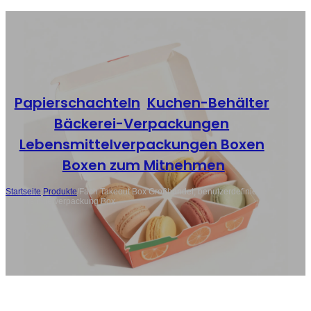
Papierschachteln
,
Kuchen-Behälter
,
Bäckerei-Verpackungen
,
Lebensmittelverpackungen Boxen
,
Boxen zum Mitnehmen
Startseite
/
Produkte
/
Fach Takeout Box Großhandel, benutzerdefinierte
Lebensmittelverpackung Box