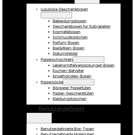
Luxuriöse Geschenkboxen
Bekleidungsboxen
Geschenkboxen für Süßigkeiten
Kosmetikboxen
Schmuckkästchen
Parfüm-Boxen
Bier&Wein-Boxen
Datumsfelder
Papierschachteln
Lebensmittelverpackungen Boxen
Kuchen-Behälter
Einzelhandels-Boxen
Papiersäcke
Bäckerei-Papiertüten
Papier-Geschenktüten
Kleidungstaschen
Benutzerdefiniert
Benutzerdefinierte Box-Typen
Benutzerdefinierte Materialien