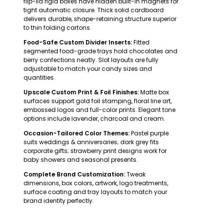
flip-lid rigid boxes have hidden built-in magnets for
tight automatic closure. Thick solid cardboard
delivers durable, shape-retaining structure superior
to thin folding cartons.
Food-Safe Custom Divider Inserts:
Fitted
segmented food-grade trays hold chocolates and
berry confections neatly. Slot layouts are fully
adjustable to match your candy sizes and
quantities.
Upscale Custom Print & Foil Finishes:
Matte box
surfaces support gold foil stamping, floral line art,
embossed logos and full-color prints. Elegant tone
options include lavender, charcoal and cream.
Occasion-Tailored Color Themes:
Pastel purple
suits weddings & anniversaries; dark grey fits
corporate gifts; strawberry print designs work for
baby showers and seasonal presents.
Complete Brand Customization:
Tweak
dimensions, box colors, artwork, logo treatments,
surface coating and tray layouts to match your
brand identity perfectly.