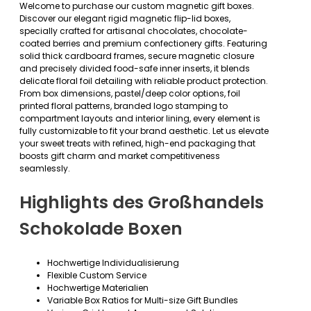
Welcome to purchase our custom magnetic gift boxes.
Discover our elegant rigid magnetic flip-lid boxes,
specially crafted for artisanal chocolates, chocolate-
coated berries and premium confectionery gifts. Featuring
solid thick cardboard frames, secure magnetic closure
and precisely divided food-safe inner inserts, it blends
delicate floral foil detailing with reliable product protection.
From box dimensions, pastel/deep color options, foil
printed floral patterns, branded logo stamping to
compartment layouts and interior lining, every element is
fully customizable to fit your brand aesthetic. Let us elevate
your sweet treats with refined, high-end packaging that
boosts gift charm and market competitiveness
seamlessly.
Highlights des Großhandels
Schokolade Boxen
Hochwertige Individualisierung
Flexible Custom Service
Hochwertige Materialien
Variable Box Ratios for Multi-size Gift Bundles