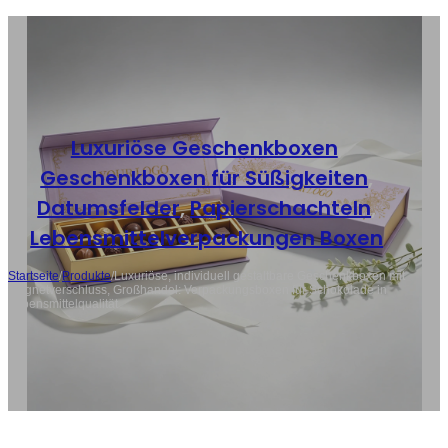
Luxuriöse Geschenkboxen
,
Geschenkboxen für Süßigkeiten
,
Datumsfelder
,
Papierschachteln
,
Lebensmittelverpackungen Boxen
Startseite
/
Produkte
/
Luxuriöse, individuell gestaltbare Geschenkboxen mit
Magnetverschluss, Großhandel: Verpackungsboxen für Schokolade in
Lebensmittelqualität