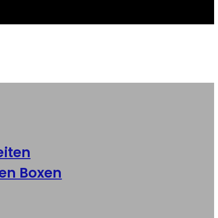
iten
,
en Boxen
ür die Verpackung von