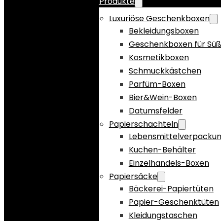
Produkte
Luxuriöse Geschenkboxen
Bekleidungsboxen
Geschenkboxen für Süß
Kosmetikboxen
Schmuckkästchen
Parfüm-Boxen
Bier&Wein-Boxen
Datumsfelder
Papierschachteln
Lebensmittelverpacku
Kuchen-Behälter
Einzelhandels-Boxen
Papiersäcke
Bäckerei-Papiertüten
Papier-Geschenktüten
Kleidungstaschen