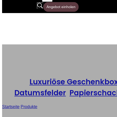
Angebot einholen
Luxuriöse Geschenkbo
Datumsfelder
,
Papierschac
Startseite
/
Produkte
/
Hochwertige Geschenkboxen aus Papier mi
Pralinen zum Jahrestag