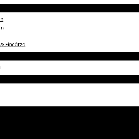
en
en
& Einsätze
g