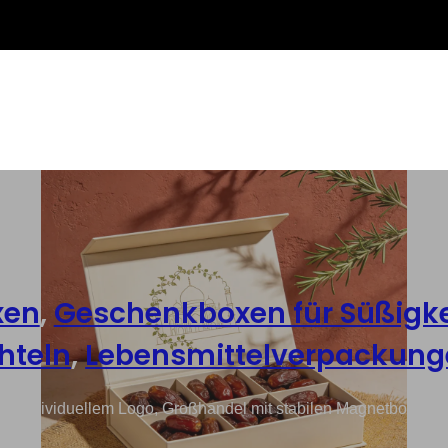
xen
,
Geschenkboxen für Süßigke
hteln
,
Lebensmittelverpackung
t individuellem Logo, Großhandel mit stabilen Magnetboxen f