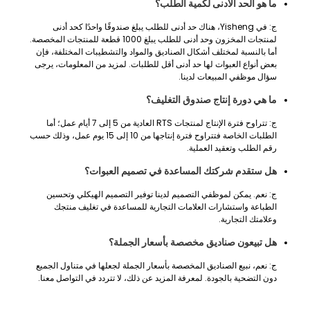
ما هو الحد الأدنى لكمية الطلب؟
ج: في Yisheng، هناك حد أدنى للطلب يبلغ صندوقًا واحدًا كحد أدنى
لمنتجات المخزون وحد أدنى للطلب يبلغ 1000 قطعة للمنتجات المخصصة.
أما بالنسبة لمختلف أشكال الصناديق والمواد والتشطيبات المختلفة، فإن
بعض أنواع العبوات لها حد أدنى أقل للطلبات. لمزيد من المعلومات، يرجى
سؤال موظفي المبيعات لدينا.
ما هي دورة إنتاج صندوق التغليف؟
ج: تتراوح فترة الإنتاج لمنتجات RTS العادية من 5 إلى 7 أيام عمل؛ أما
الطلبات الخاصة فتتراوح فترة إنتاجها من 10 إلى 15 يوم عمل، وذلك حسب
رقم الطلب وتعقيد العملية.
هل ستقدم شركتك المساعدة في تصميم العبوات؟
ج: نعم. يمكن لموظفي التصميم لدينا توفير التصميم الهيكلي وتحسين
الطباعة واستشارات العلامات التجارية للمساعدة في تغليف منتجك
وعلامتك التجارية.
هل تبيعون صناديق مخصصة بأسعار الجملة؟
ج: نعم، نبيع الصناديق المخصصة بأسعار الجملة لجعلها في متناول الجميع
دون التضحية بالجودة. لمعرفة المزيد عن ذلك، لا تتردد في التواصل معنا.