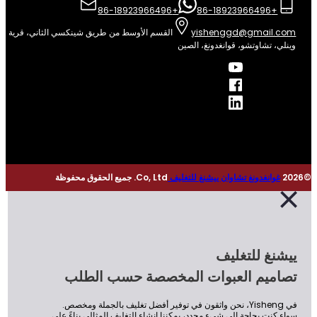
+86-18923966496
+86-18923966496
yishenggd@gmail.co
القسم الأوسط من طريق شينكسي الثاني، قرية
نلي، تشاوتشو، قوانغدونغ، الصين
غوانغدونغ تشاوان ييشنغ للتغليف
Co, Ltd. جميع الحقوق محفوظة
يشنغ للتغليف
صاميم العبوات المخصصة حسب الطلب
في Yisheng، نحن واثقون في توفير أفضل تغليف بالجملة ومخصص.
اء كنت بحاجة إلى شيء محدد، يمكننا إنشاء التغليف المثالي بناءً على