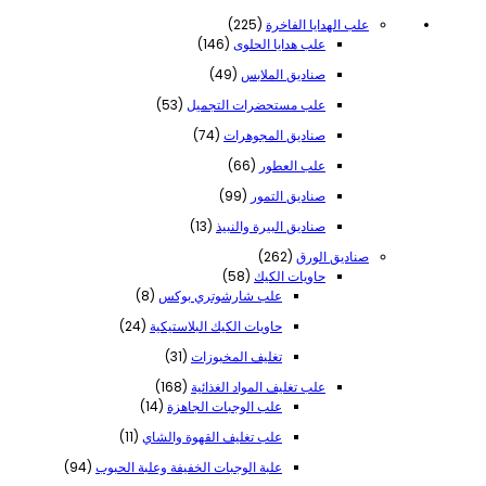
225
علب الهدايا الفاخرة
225
منتج
146
علب هدايا الحلوى
146
منتج
49
صناديق الملابس
49
منتج
53
علب مستحضرات التجميل
53
منتج
74
صناديق المجوهرات
74
منتج
66
علب العطور
66
منتج
99
صناديق التمور
99
منتج
13
صناديق البيرة والنبيذ
13
منتج
262
صناديق الورق
262
منتج
58
حاويات الكيك
58
منتجًا
8
علب شارشوتري بوكس
8
منتجات
24
حاويات الكيك البلاستيكية
24
منتج
31
تغليف المخبوزات
31
منتج
168
علب تغليف المواد الغذائية
168
منتج
14
علب الوجبات الجاهزة
14
منتج
11
علب تغليف القهوة والشاي
11
منتج
94
علبة الوجبات الخفيفة وعلبة الحبوب
94
منتجًا