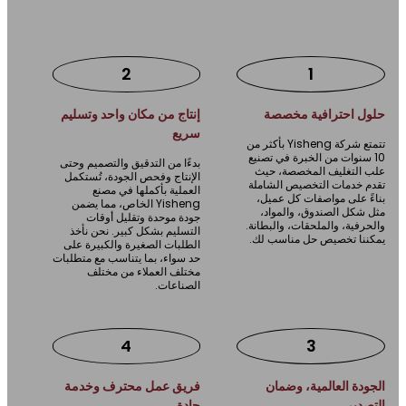
التغليف الخاصة بك؟
2
1
ول احترافية مخصصة
إنتاج من مكان واحد وتسليم
سريع
تتمتع شركة Yisheng بأكثر من
10 سنوات من الخبرة في تصنيع
بدءًا من التدقيق والتصميم وحتى
ب التغليف المخصصة، حيث
الإنتاج وفحص الجودة، تُستكمل
م خدمات التخصيص الشاملة
العملية بأكملها في مصنع
ءً على مواصفات كل عميل،
Yisheng الخاص، مما يضمن
 شكل الصندوق، والمواد،
جودة موحدة وتقليل أوقات
حرفية، والملحقات، والبطانة.
التسليم بشكل كبير. نحن نأخذ
كننا تخصيص حل مناسب لك.
الطلبات الصغيرة والكبيرة على
حد سواء، بما يتناسب مع متطلبات
مختلف العملاء من مختلف
الصناعات.
4
3
جودة العالمية، وضمان
فريق عمل محترف وخدمة
تصدير
جادة