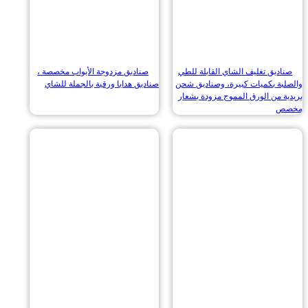
ديق تغليف الشاي القابلة للطي
صناديق مزدوجة الأبواب مخصصة ،
بة بكميات كبيرة، وصناديق شحن
صناديق هدايا ورقية بالجملة للشاي
 من الورق المموج مزودة بشعار
ص