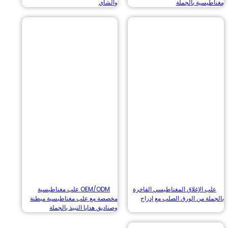
يسية بالجملة
والشاي
 الإغلاق المغناطيسي الفاخرة
OEM/ODM علب مغناطيسية
ة من الورق الصلب مع إدراج
مخصصة مع علب مغناطيسية مبطنة
وصناديق هدايا النبيذ بالجملة