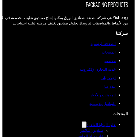
Yisheng هي شركة مصنعة لصناديق الورق يمكنها إنتاج صناديق تغليف مخصصة في العديد
 الأنماط والمواصفات لتزويدك بحلول صناديق تغليف مرضية لتلبية احتياجاتك!
ركتنا
الصفحة الرئيسية
المنتجات
مخصص
خدمة التجارة الإلكترونية
الإمكانيات
نبذة عنا
المدونات والأخبار
للتواصل مع ييشنغ
لمنتجات
علب الهدايا الفاخرة
صناديق الملابس
علب هدايا الحلوى