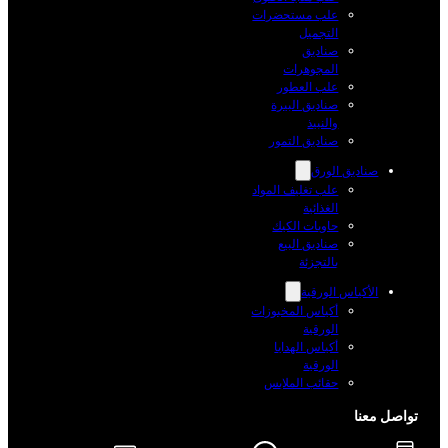
علب مستحضرات
التجميل
صناديق
المجوهرات
علب العطور
صناديق البيرة
والنبيذ
صناديق التمور
صناديق الورق
علب تغليف المواد
الغذائية
حاويات الكيك
صناديق البيع
بالتجزئة
الأكياس الورقية
أكياس المخبوزات
الورقية
أكياس الهدايا
الورقية
حقائب الملابس
واصل معنا