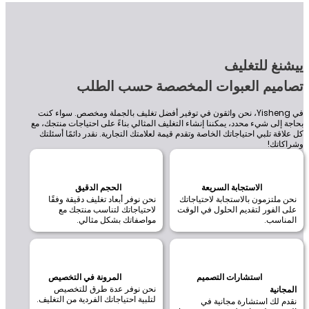
غ للتغليف
ميم العبوات المخصصة حسب الطلب
في Yisheng، نحن واثقون في توفير أفضل تغليف بالجملة ومخصص. سواء كنت
إلى شيء محدد، يمكننا إنشاء التغليف المثالي بناءً على احتياجات منتجك، مع
قة تلبي احتياجاتك الخاصة وتقدم قيمة لعلامتك التجارية. نقدر دائمًا أسئلتك
اتك!
الاستجابة السريعة
الحجم الدقيق
ملتزمون بالاستجابة لاحتياجاتك
نحن نوفر أبعاد تغليف دقيقة وفقًا
الفور لتقديم الحلول في الوقت
لاحتياجاتك لتناسب منتجك مع
ناسب.
مواصفاتك بشكل مثالي.
استشارات التصميم
المرونة في التخصيص
نحن نوفر عدة طرق للتخصيص
انية
لتلبية احتياجاتك الفردية من التغليف.
 لك استشارة مجانية في