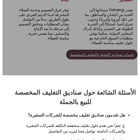
تصدر Yisheng منتجاتها إلى
توفر فرق التصميم وخدمة العملاء
ديد من البلدان والمناطق، بما
المحترفة لدينا الدعم الفردي على
ذلك أوروبا وأمريكا وجنوب
طول الطريق، بدءاً من التواصل
 آسيا. استنادًا إلى الخبرة
بشأن المتطلبات وتدقيق التصميم
ويلة في التصدير وكذلك إدراك
إلى مرحلة ما بعد الإنتاج
عايير الدولية، يمكننا توفير
والتسليم، مما يضمن تجربة
لبات السوق الخارجية مع
سلسة للعملاء.
ل تغليف مناسبة للعملاء.
ات صناديق التعبئة والتغليف المخصصة
للتواصل مع ييشنغ
سئلة الشائعة حول صناديق التغليف المخصصة
للبيع بالجملة
هل تقدمون صناديق تغليف مخصصة للشركات الصغيرة؟
ج: نعم! نحن نقدم حلول تغليف منخفضة التكلفة للشركات الصغيرة
والشركات الناشئة. تواصل معنا لمزيد من التفاصيل.