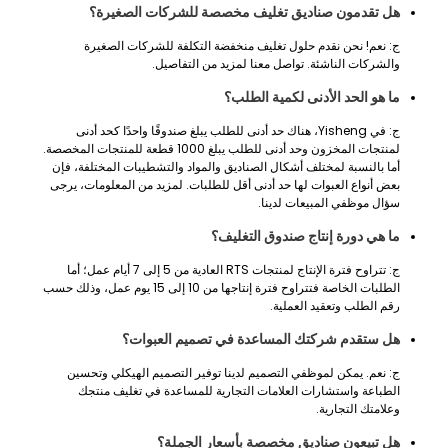
هل تقدمون صناديق تغليف مخصصة للشركات الصغيرة؟
ج: نعم! نحن نقدم حلول تغليف منخفضة التكلفة للشركات الصغيرة
والشركات الناشئة. تواصل معنا لمزيد من التفاصيل.
ما هو الحد الأدنى لكمية الطلب؟
ج: في Yisheng، هناك حد أدنى للطلب يبلغ صندوقًا واحدًا كحد أدنى
لمنتجات المخزون وحد أدنى للطلب يبلغ 1000 قطعة للمنتجات المخصصة.
أما بالنسبة لمختلف أشكال الصناديق والمواد والتشطيبات المختلفة، فإن
بعض أنواع العبوات لها حد أدنى أقل للطلبات. لمزيد من المعلومات، يرجى
سؤال موظفي المبيعات لدينا.
ما هي دورة إنتاج صندوق التغليف؟
ج: تتراوح فترة الإنتاج لمنتجات RTS العادية من 5 إلى 7 أيام عمل؛ أما
الطلبات الخاصة فتتراوح فترة إنتاجها من 10 إلى 15 يوم عمل، وذلك حسب
رقم الطلب وتعقيد العملية.
هل ستقدم شركتك المساعدة في تصميم العبوات؟
ج: نعم. يمكن لموظفي التصميم لدينا توفير التصميم الهيكلي وتحسين
الطباعة واستشارات العلامات التجارية للمساعدة في تغليف منتجك
وعلامتك التجارية.
هل تبيعون صناديق مخصصة بأسعار الجملة؟