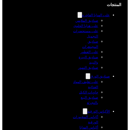
لمنتجات
علب الهدايا الفاخرة
صناديق الملابس
علب هدايا الحلوى
علب مستحضرات
التجميل
صناديق
المجوهرات
علب العطور
صناديق البيرة
والنبيذ
صناديق التمور
صناديق الورق
علب تغليف المواد
الغذائية
حاويات الكيك
صناديق البيع
بالتجزئة
الأكياس الورقية
أكياس المخبوزات
الورقية
أكياس الهدايا