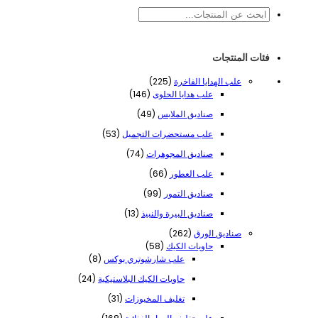
بحث
فئات المنتجات
225
علب الهدايا الفاخرة
225
منتج
146
علب هدايا الحلوى
146
منتج
49
صناديق الملابس
49
منتج
53
علب مستحضرات التجميل
53
منتج
74
صناديق المجوهرات
74
منتج
66
علب العطور
66
منتج
99
صناديق التمور
99
منتج
13
صناديق البيرة والنبيذ
13
منتج
262
صناديق الورق
262
منتج
58
حاويات الكيك
58
منتجًا
8
علب شارشوتري بوكس
8
منتجات
24
حاويات الكيك البلاستيكية
24
منتج
31
تغليف المخبوزات
31
منتج
168