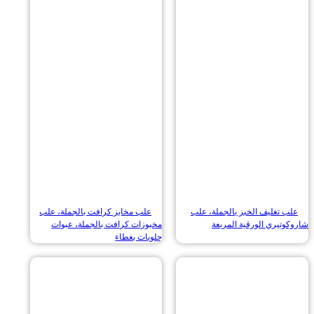
 تغليف الخبز بالجملة، علب
علب مخابز كرافت بالجملة، علب
تيري الورقية المربعة
مخبوزات كرافت بالجملة، عبوات
حلويات بغطاء