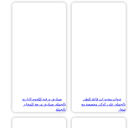
ات مخبوزات قابلة للطي
صناديق ورقية لللحوم الباردة
لة، علب كوكي مخصصة مع
بالجملة، صناديق مربعة للمخابز
بالجملة