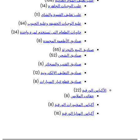
علب تغليف المواد الغذائية
168
منتج
14
علب الوجبات الجاهزة
14
منتج
11
علب تغليف القهوة والشاي
11
منتج
94
علبة الوجبات الخفيفة وعلبة الحبوب
94
منتجًا
24
حاويات الطعام التي تستخدم لمرة واحدة
24
منتج
8
صناديق الأطعمة المجمدة
8
منتجات
65
صناديق البيع بالتجزئة
65
منتج
52
صناديق الشحن
52
منتج
6
صناديق القنب والسجائر
6
منتجات
12
صناديق التغليف الإلكترونية
12
منتج
8
صناديق قطع غيار السيارات
8
منتجات
22
الأكياس الورقية
22
منتج
8
حقائب الملابس
8
منتجات
8
أكياس المخبوزات الورقية
8
منتجات
16
أكياس الهدايا الورقية
16
منتج