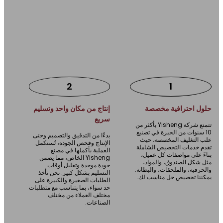
لماذا تختار Yisheng كشركة مصنعة لصناديق
التغليف الخاصة بك؟
2
1
ول احترافية مخصصة
إنتاج من مكان واحد وتسليم
سريع
تتمتع شركة Yisheng بأكثر من
10 سنوات من الخبرة في تصنيع
بدءًا من التدقيق والتصميم وحتى
ب التغليف المخصصة، حيث
الإنتاج وفحص الجودة، تُستكمل
م خدمات التخصيص الشاملة
العملية بأكملها في مصنع
ءً على مواصفات كل عميل،
Yisheng الخاص، مما يضمن
 شكل الصندوق، والمواد،
جودة موحدة وتقليل أوقات
حرفية، والملحقات، والبطانة.
التسليم بشكل كبير. نحن نأخذ
كننا تخصيص حل مناسب لك.
الطلبات الصغيرة والكبيرة على
حد سواء، بما يتناسب مع متطلبات
مختلف العملاء من مختلف
الصناعات.