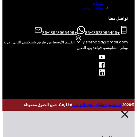
الورقية
حقائب الملابس
واصل معنا
+86-18923966496
+86-18923966496
yishenggd@gmail.co
القسم الأوسط من طريق شينكسي الثاني، قرية
نلي، تشاوتشو، قوانغدونغ، الصين
غوانغدونغ تشاوان ييشنغ للتغليف
Co, Ltd. جميع الحقوق محفوظة