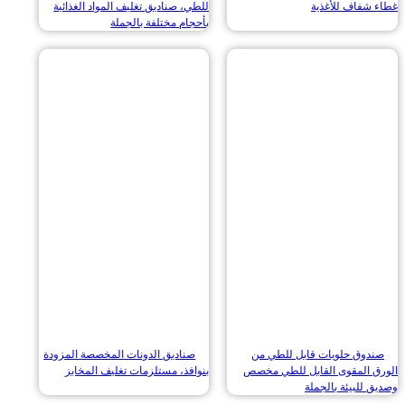
شفاف للأغذية
للطي، صناديق تغليف المواد الغذائية
بأحجام مختلفة بالجملة
وق حلويات قابل للطي من
صناديق الدونات المخصصة المزودة
 المقوى القابل للطي مخصص
بنوافذ، مستلزمات تغليف المخابز
للبيئة بالجملة