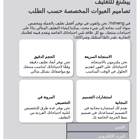
يشنغ للتغليف
صاميم العبوات المخصصة حسب الطلب
في Yisheng، نحن واثقون في توفير أفضل تغليف بالجملة ومخصص.
اء كنت بحاجة إلى شيء محدد، يمكننا إنشاء التغليف المثالي بناءً على
تياجات منتجك، مع كل علاقة تلبي احتياجاتك الخاصة وتقدم قيمة لعلامتك
تجارية. نقدر دائمًا أسئلتك وشراكاتك!
الاستجابة السريعة
الحجم الدقيق
نحن ملتزمون بالاستجابة
نحن نوفر أبعاد تغليف دقيقة
لاحتياجاتك على الفور لتقديم
وفقًا لاحتياجاتك لتناسب منتجك
الحلول في الوقت المناسب.
مع مواصفاتك بشكل مثالي.
استشارات التصميم
المرونة في
المجانية
التخصيص
نقدم لك استشارة مجانية في
نحن نوفر عدة طرق للتخصيص
التصميم لمساعدتك في تصميم
لتلبية احتياجاتك الفردية من
نمط الحزمة الخاصة بك.
التغليف.