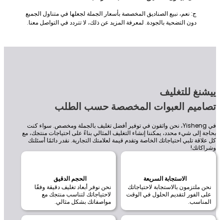
ج: نعم، نبيع الصناديق المخصصة بأسعار الجملة لجعلها في متناول الجميع
دون التضحية بالجودة. لمعرفة المزيد عن ذلك، لا تتردد في التواصل معنا.
غ للتغليف
ميم العبوات المخصصة حسب الطلب
في Yisheng، نحن واثقون في توفير أفضل تغليف بالجملة ومخصص. سواء كنت
إلى شيء محدد، يمكننا إنشاء التغليف المثالي بناءً على احتياجات منتجك، مع
قة تلبي احتياجاتك الخاصة وتقدم قيمة لعلامتك التجارية. نقدر دائمًا أسئلتك
اتك!
الاستجابة السريعة
الحجم الدقيق
ملتزمون بالاستجابة لاحتياجاتك
نحن نوفر أبعاد تغليف دقيقة وفقًا
الفور لتقديم الحلول في الوقت
لاحتياجاتك لتناسب منتجك مع
ناسب.
مواصفاتك بشكل مثالي.