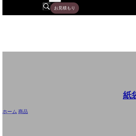
お見積もり
紙
ホーム
/
商品
/
卸し売りねじられたハンドルの紙袋、注文のベー