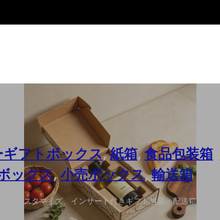
ーギフトボックス
,
紙箱
,
食品包装箱
,
ボックス
,
小売ボックス
,
輸送箱
箱のカスタマイズ、インサート付きギフト包装・配送箱の卸売