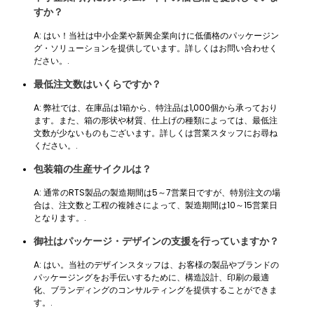
すか？
A: はい！当社は中小企業や新興企業向けに低価格のパッケージン
グ・ソリューションを提供しています。詳しくはお問い合わせく
ださい。.
最低注文数はいくらですか？
A: 弊社では、在庫品は1箱から、特注品は1,000個から承っており
ます。また、箱の形状や材質、仕上げの種類によっては、最低注
文数が少ないものもございます。詳しくは営業スタッフにお尋ね
ください。.
包装箱の生産サイクルは？
A: 通常のRTS製品の製造期間は5～7営業日ですが、特別注文の場
合は、注文数と工程の複雑さによって、製造期間は10～15営業日
となります。.
御社はパッケージ・デザインの支援を行っていますか？
A: はい。当社のデザインスタッフは、お客様の製品やブランドの
パッケージングをお手伝いするために、構造設計、印刷の最適
化、ブランディングのコンサルティングを提供することができま
す。.