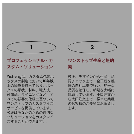
包装箱メーカーとして易生を選ぶ理由
1
2
プロフェッショナル・カ
ワンストップ生産と短納
スタム・ソリューション
期
Yishengは、カスタム包装ボ
校正、デザインから生産、品
ックスの製造において10年以
質チェックまで、全工程を義
上の経験を持っており、ボッ
盛の自社工場で行い、均一な
クスの形状、材料、職人技、
品質を確保し、納期を大幅に
付属品、ライニングなど、す
短縮しています。小口注文か
べての顧客の仕様に基づいて
ら大口注文まで、様々な業種
ワンストップのカスタマイズ
のお客様のご要望にお応えし
サービスを提供しています。
ます。.
私達はあなたのための適切な
ソリューションをカスタマイ
ズすることができます。.