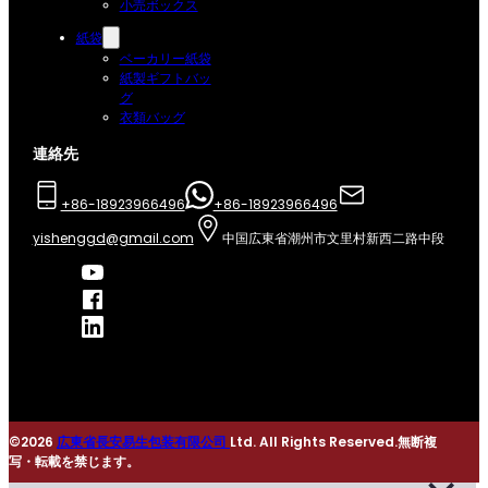
小売ボックス
紙袋
ベーカリー紙袋
紙製ギフトバッ
グ
衣類バッグ
連絡先
+86-18923966496
+86-18923966496
yishenggd@gmail.com
中国広東省潮州市文里村新西二路中段
©2026
広東省長安易生包装有限公司
Ltd. All Rights Reserved.無断複
写・転載を禁じます。