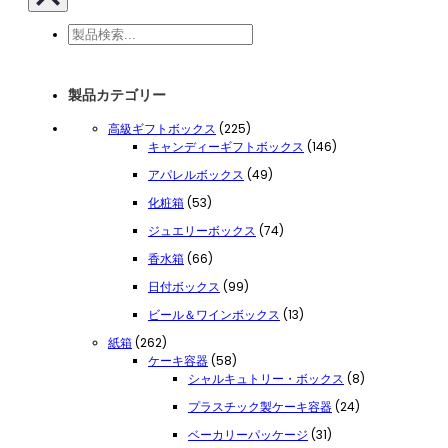
検
索
製品カテゴリー
225
高級ギフトボックス
225
個
146
キャンディーギフトボックス
146
の
個
49
アパレルボックス
49
商
の
個
品
商
53
化粧箱
53
の
品
個
商
74
ジュエリーボックス
74
の
品
個
商
66
香水箱
66
の
品
個
商
99
日付ボックス
99
の
品
個
商
13
ビール＆ワインボックス
13
の
品
個
商
262
紙箱
262
の
品
個
58
ケーキ容器
58
商
の
点
8
シャルキュトリー・ボックス
8
品
商
の
個
24
プラスチック製ケーキ容器
24
品
商
の
個
品
商
31
ベーカリーパッケージ
31
の