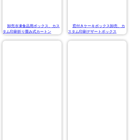
卸売冷凍食品用ボックス、カス
窓付きケーキボックス卸売、カ
タム印刷折り畳み式カートン
スタム印刷デザートボックス