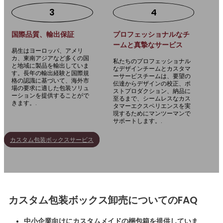
3
4
国際品質、輸出保証
プロフェッショナルなチ
ームと真摯なサービス
易生はヨーロッパ、アメリ
カ、東南アジアなど多くの国
私たちのプロフェッショナル
と地域に製品を輸出していま
なデザインチームとカスタマ
す。長年の輸出経験と国際規
ーサービスチームは、要望の
格の認識に基づいて、海外市
伝達からデザインの校正、ポ
場の要求に適した包装ソリュ
ストプロダクション、納品に
ーションを提供することがで
至るまで、シームレスなカス
きます。.
タマーエクスペリエンスを実
現するためにマンツーマンで
サポートします。.
カスタム包装ボックスサービス
連絡先
カスタム包装ボックス卸売についてのFAQ
中小企業向けにカスタムメイドの梱包箱を提供していま