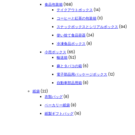
品
個
製
168
食品包装箱
168
の
品
個
14
テイクアウトボックス
14
商
の
個
品
11
コーヒーと紅茶の包装箱
11
商
の
個
品
製
94
スナックボックスとシリアルボックス
94
の
品
点
製
24
使い捨て食品容器
24
の
品
個
商
8
冷凍食品ボックス
8
の
品
個
製
65
小売ボックス
65
の
品
個
52
輸送箱
52
商
の
個
品
6
麻とタバコの箱
6
商
の
個
品
商
12
電子部品用パッケージボックス
12
の
品
個
商
8
自動車部品用箱
8
の
品
個
商
22
紙袋
22
の
品
個
8
衣類バッグ
8
商
の
個
品
8
ベーカリー紙袋
8
商
の
個
品
商
16
紙製ギフトバッグ
16
の
品
個
商
の
品
商
品