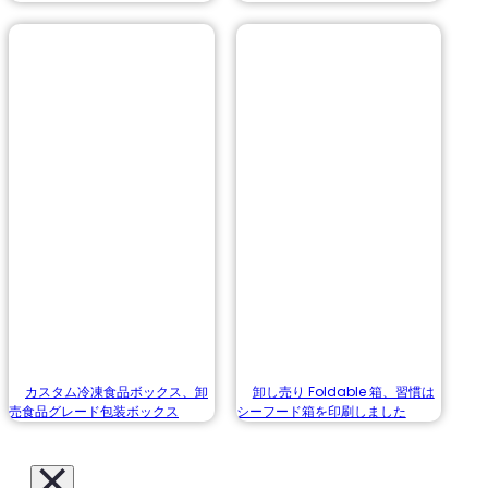
カスタム冷凍食品ボックス、卸
卸し売り Foldable 箱、習慣は
売食品グレード包装ボックス
シーフード箱を印刷しました