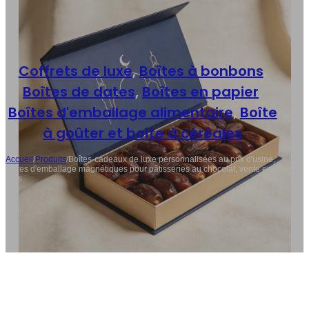
Coffrets de luxe
,
Boîtes à bonbons
,
Boîtes de dates
,
Boîtes en papier
,
Boîtes d'emballage alimentaire
,
Boîte
à goûter et boîte à céréales
Accueil
/
Produits
/
Boîtes-cadeaux de luxe personnalisées au prix d'usine,
boîtes d'emballage magnétiques pour pâtisseries au chocolat, vente en
gros