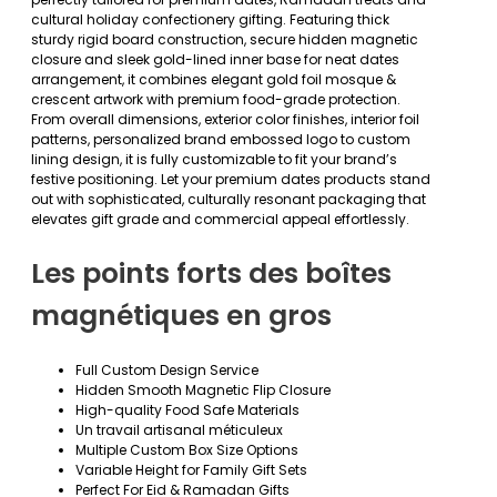
cultural holiday confectionery gifting. Featuring thick
sturdy rigid board construction, secure hidden magnetic
closure and sleek gold-lined inner base for neat dates
arrangement, it combines elegant gold foil mosque &
crescent artwork with premium food-grade protection.
From overall dimensions, exterior color finishes, interior foil
patterns, personalized brand embossed logo to custom
lining design, it is fully customizable to fit your brand’s
festive positioning. Let your premium dates products stand
out with sophisticated, culturally resonant packaging that
elevates gift grade and commercial appeal effortlessly.
Les points forts des boîtes
magnétiques en gros
Full Custom Design Service
Hidden Smooth Magnetic Flip Closure
High-quality Food Safe Materials
Un travail artisanal méticuleux
Multiple Custom Box Size Options
Variable Height for Family Gift Sets
Perfect For Eid & Ramadan Gifts