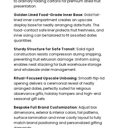
to ordinary folding cartons for premium dried fruit
presentation.
Golden Lined Food-Grade Inner Base:
Gold foil-
lined inner compartment creates an upscale
display base for neatly arranging date fruits. The
food-contact safe liner protects fruit freshness, and
inner sizing can be tailored to fit assorted dates
quantities.
Sturdy Structure for Safe Transit:
Solid rigid
construction resists compression during shipping,
preventing fruit extrusion damage. Uniform sizing
enables neat stacking for bulk warehouse storage
and wholesale order management.
Ritual-Focused Upscale Unboxing:
Smooth flip-lid
opening delivers a ceremonial reveal of neatly
arranged dates, perfectly suited for religious
observance gifts, holiday hampers and high-end
seasonal gift sets.
Bespoke Full Brand Customization:
Adjust box
dimensions, exterior & interior colors, foil patterns,
surface lamination and inner cavity layout to fully
match brand positioning and personalized gifting
demands.