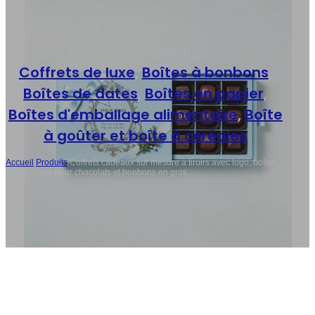
Coffrets de luxe
,
Boîtes à bonbons
,
Boîtes de dates
,
Boîtes en papier
,
Boîtes d'emballage alimentaire
,
Boîte
à goûter et boîte à céréales
Accueil
/
Produits
/
Coffrets cadeaux sur mesure à tiroirs avec logo, boîtes
d'emballage pour chocolats et bonbons en gros