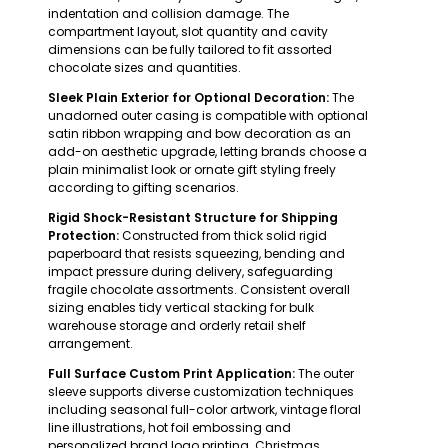
indentation and collision damage. The
compartment layout, slot quantity and cavity
dimensions can be fully tailored to fit assorted
chocolate sizes and quantities.
Sleek Plain Exterior for Optional Decoration:
The
unadorned outer casing is compatible with optional
satin ribbon wrapping and bow decoration as an
add-on aesthetic upgrade, letting brands choose a
plain minimalist look or ornate gift styling freely
according to gifting scenarios.
Rigid Shock-Resistant Structure for Shipping
Protection:
Constructed from thick solid rigid
paperboard that resists squeezing, bending and
impact pressure during delivery, safeguarding
fragile chocolate assortments. Consistent overall
sizing enables tidy vertical stacking for bulk
warehouse storage and orderly retail shelf
arrangement.
Full Surface Custom Print Application:
The outer
sleeve supports diverse customization techniques
including seasonal full-color artwork, vintage floral
line illustrations, hot foil embossing and
personalized brand logo printing. Christmas