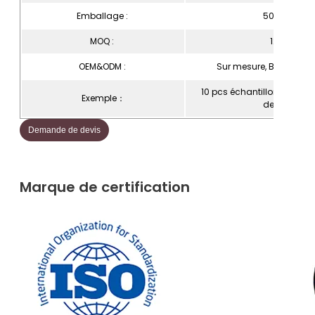
Emballage :
50pcs/sac
MOQ :
1200pcs
OEM&ODM :
Sur mesure, Bienvenu
10 pcs échantillons gratuit
Exemple：
demandés
Demande de devis
Marque de certification