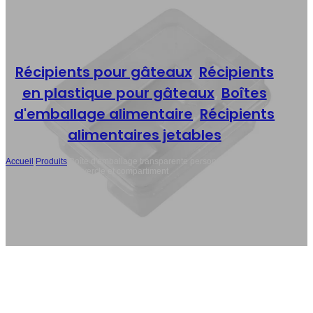
Récipients pour gâteaux
,
Récipients
en plastique pour gâteaux
,
Boîtes
d'emballage alimentaire
,
Récipients
alimentaires jetables
Accueil
/
Produits
/
Boîte d'emballage transparente personnalisée pour
sandwichs avec couvercle et compartiment