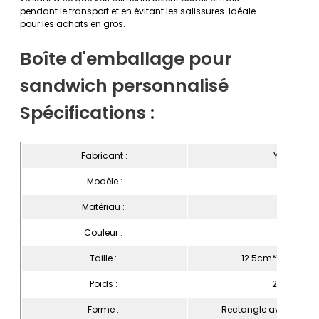
pendant le transport et en évitant les salissures. Idéale
pour les achats en gros.
Boîte d'emballage pour
sandwich personnalisé
Spécifications :
Fabricant :
Yisheng
Modèle :
H1014
Matériau :
PET
Couleur :
Clair
Taille :
12.5cm*11.5cm*1
Poids :
22,3g/pc
Forme :
Rectangle avec comp