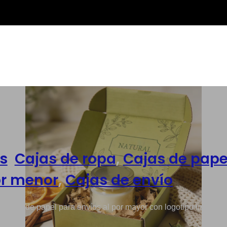
s
,
Cajas de ropa
,
Cajas de pape
or menor
,
Cajas de envío
 cajas de papel para envíos al por mayor con logotipo impreso