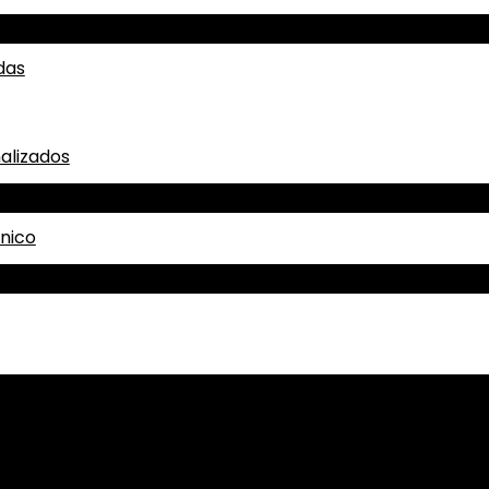
das
alizados
ónico