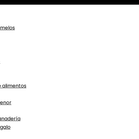
amelos
o
 alimentos
menor
anadería
egalo