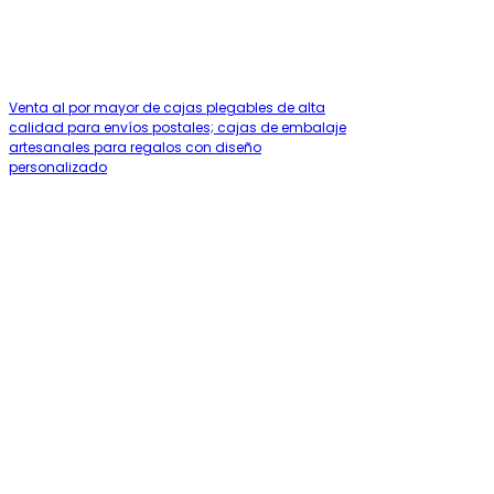
Venta al por mayor de cajas plegables de alta
calidad para envíos postales; cajas de embalaje
artesanales para regalos con diseño
personalizado