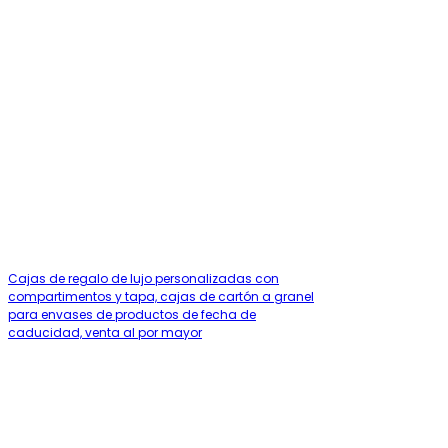
Cajas de regalo de lujo personalizadas con
compartimentos y tapa, cajas de cartón a granel
para envases de productos de fecha de
caducidad, venta al por mayor