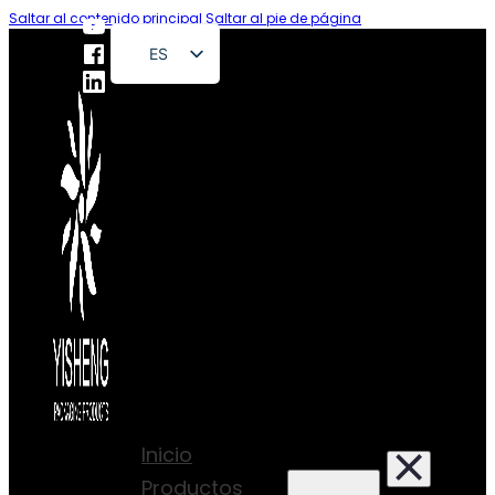
Saltar al contenido principal
Saltar al pie de página
ES
EN
FR
DE
RU
PT
AR
JA
Inicio
Productos