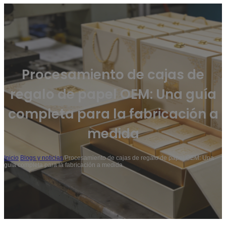
Procesamiento de cajas de
regalo de papel OEM: Una guía
completa para la fabricación a
medida
Inicio
/
Blogs y noticias
/
Procesamiento de cajas de regalo de papel OEM: Una
guía completa para la fabricación a medida