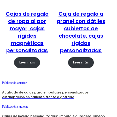
Cajas de regalo
Caja de regalo a
de ropa al por
granel con dátiles
mayor, cajas
cubiertos de
rígidas
chocolate, cajas
magnéticas
rígidas
personalizadas
personalizadas
Leer más
Leer más
Publicación anterior
Acabado de cajas para embalajes personalizados:
estampación en caliente frente a gofrado
Publicación siguiente
Cajas de joyería personalizadas: Embalaje duradero, lujoso y